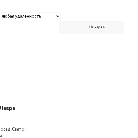
На карте
Лавра
Посад, Свято-
а