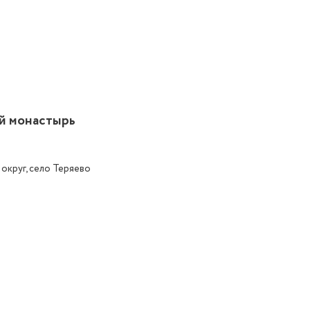
й монастырь
округ, село Теряево