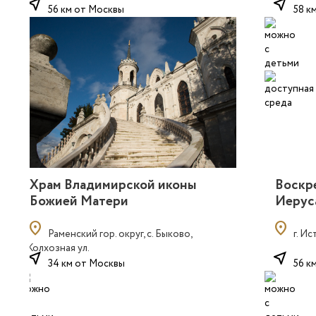
near_me
near_me
56 км от Москвы
58 к
Храм Владимирской иконы
Воскр
Божией Матери
Иерус
location_on
location_on
Раменский гор. округ, с. Быково,
г. Ис
Колхозная ул.
near_me
near_me
34 км от Москвы
56 к