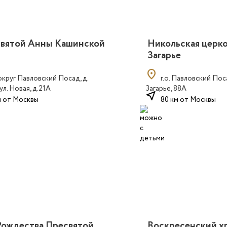
святой Анны Кашинской
Никольская церко
Загарье
location_on
 округ Павловский Посад, д.
г.о. Павловский По
ул. Новая, д.21А
Загарье, 88А
near_me
м от Москвы
80 км от Москвы
Рождества Пресвятой
Воскресенский х