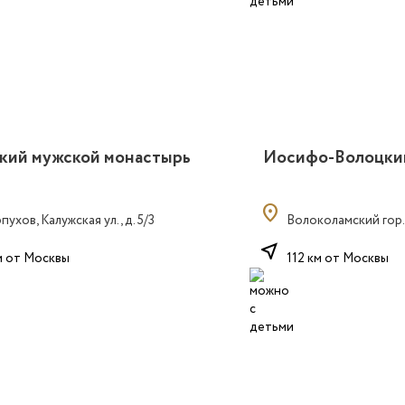
кий мужской монастырь
Иосифо-Волоцки
location_on
рпухов, Калужская ул., д. 5/3
Волоколамский гор. 
near_me
м от Москвы
112 км от Москвы