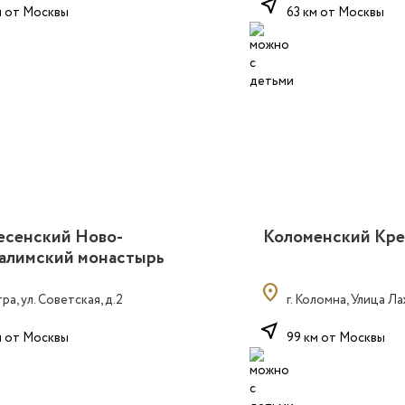
near_me
м от Москвы
63 км от Москвы
есенский Ново-
Коломенский Кре
алимский монастырь
location_on
тра, ул. Советская, д.2
г. Коломна, Улица Ла
near_me
м от Москвы
99 км от Москвы