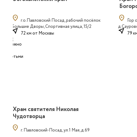
Богор
location_on
location_on
г.о.Павловский Посад, рабочий посёлок
Гор 
Большие Дворы, Спортивная улица, 15/2
д.Саурово
near_me
near_me
72 км от Москвы
79 к
Храм святителя Николая
Чудотворца
location_on
г. Павловский-Посад, ул.1 Мая, д.69