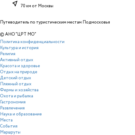
near_me
70 км от Москвы
Путеводитель по туристическим местам Подмосковья
© АНО "ЦРТ МО"
Политика конфиденциальности
Культура и история
Религия
Активный отдых
Красота и здоровье
Отдых на природе
Детский отдых
Пляжный отдых
Фермы и хозяйства
Охота и рыбалка
Гастрономия
Развлечения
Наука и образование
Места
События
Маршруты