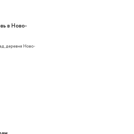
вь в Ново-
сад, деревня Ново-
рам