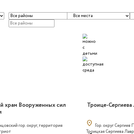
ый храм Вооруженных сил
Троице-Сергиева 
и
location_on
цовский гор. округ, территория
Гор. округ Сергиев 
триот
Троицкая Сергиева Лавр