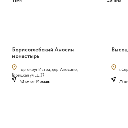
Борисоглебский Аносин
Высоц
монастырь
location_on
location_on
Гор. округ Истра, дер. Аносино,
г. Се
Троицкая ул., д. 37
near_me
near_me
43 км от Москвы
79 к