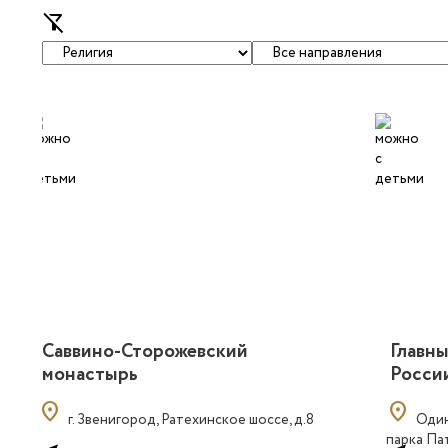
filter_alt_off
Саввино-Сторожевский
Главн
монастырь
Росси
location_on
location_on
г. Звенигород, Ратехинское шоссе, д.8
Один
парка Па