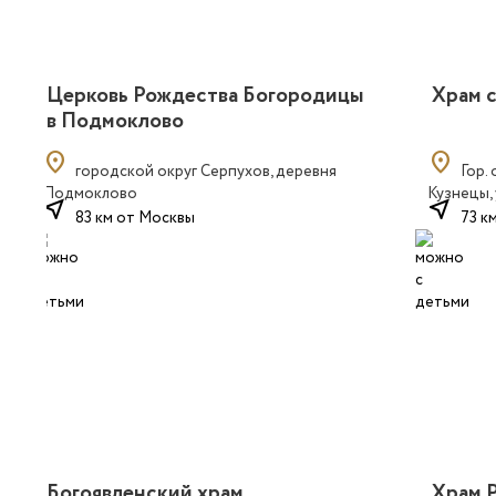
Церковь Рождества Богородицы
Храм 
в Подмоклово
location_on
location_on
городской округ Серпухов, деревня
Гор.
Подмоклово
Кузнецы, 
near_me
near_me
83 км от Москвы
73 к
Богоявленский храм
Храм 