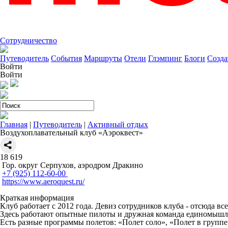
Сотрудничество
Путеводитель
События
Маршруты
Отели
Глэмпинг
Блоги
Созда
Войти
Войти
Главная
|
Путеводитель
|
Активный отдых
Воздухоплавательный клуб «Аэроквест»
18
619
Гор. округ Серпухов, аэродром Дракино ​
+7 (925) 112-60-00 ​
https://www.aeroquest.ru/
Краткая информация
Клуб работает с 2012 года. Девиз сотрудников клуба - отсюда в
Здесь работают опытные пилоты и дружная команда единомышлен
Есть разные программы полетов: «Полет соло», «Полет в групп