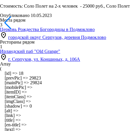
Стоимость: Соло Полет на 2-х человек - 25000 руб., Соло Полет н
Опубликовано 10.05.2023
Места рядом
3
Церковь Рождества Богородицы в Подмоклово
location_on
городской округ Серпухов, деревня Подмоклово
Рестораны рядом
1
Ирландский паб "Old Grange"
location_on
г. Серпухов, ул. Коншиных, д. 106А
Array

(

    [id] => 18

    [prevPic] => 29823

    [mainPic] => 29824

    [mobilePic] => 

    [itemID] => 

    [itemClass] => 

    [imgClass] => 

    [shadow] => 0

    [alt] => 

    [link] => 

    [title] => 

    [en-title] => 

    [text] => 
