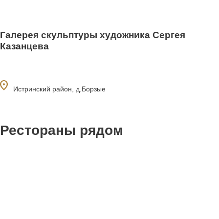
Галерея скульптуры художника Сергея
Казанцева
ocation_on
Истринский район, д.Борзые
Рестораны рядом
6