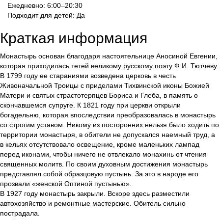
Ежедневно: 6:00–20:30
Подходит для детей: Да
Краткая информация
Монастырь основан благодаря настоятельнице Аносиной Евгении,
которая приходилась тетей великому русскому поэту Ф.И. Тютчеву.
В 1799 году ее стараниями возведена церковь в честь
Живоначальной Троицы с приделами Тихвинской иконы Божией
Матери и святых страстотерпцев Бориса и Глеба, в память о
скончавшемся супруге. К 1821 году при церкви открыли
богадельню, которая впоследствии преобразовалась в монастырь
со строгим уставом. Никому из посторонних нельзя было ходить по
территории монастыря, в обители не допускался наемный труд, а
в кельях отсутствовало освещение, кроме маленьких лампад
перед иконами, чтобы ничего не отвлекало монахинь от чтения
священных молитв. По своим духовным достижения монастырь
представлял собой образцовую пустынь. За это в народе его
прозвали «женской Оптиной пустынью».
В 1927 году монастырь закрыли. Вскоре здесь разместили
автохозяйство и ремонтные мастерские. Обитель сильно
пострадала.