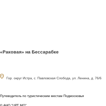
«Раковая» на Бессарабке
ocation_on
Гор. округ Истра, с. Павловская Слобода, ул. Ленина, д. 76/6
Путеводитель по туристическим местам Подмосковья
© АНО "ЦРТ МО"