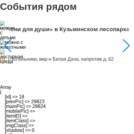
События рядом
0
«Песни для души» в Кузьминском лесопарке
ocation_on
г. Котельники, мкр-н Белая Дача, напротив д. 62
Array

(

    [id] => 18

    [prevPic] => 29823

    [mainPic] => 29824

    [mobilePic] => 

    [itemID] => 

    [itemClass] => 

    [imgClass] => 

    [shadow] => 0
