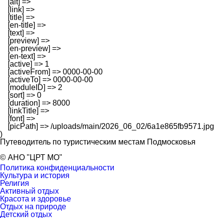
    [alt] => 

    [link] => 

    [title] => 

    [en-title] => 

    [text] => 

    [preview] => 

    [en-preview] => 

    [en-text] => 

    [active] => 1

    [activeFrom] => 0000-00-00

    [activeTo] => 0000-00-00

    [moduleID] => 2

    [sort] => 0

    [duration] => 8000

    [linkTitle] => 

    [font] => 

    [picPath] => /uploads/main/2026_06_02/6a1e865fb9571.jpg

Путеводитель по туристическим местам Подмосковья
© АНО "ЦРТ МО"
Политика конфиденциальности
Культура и история
Религия
Активный отдых
Красота и здоровье
Отдых на природе
Детский отдых