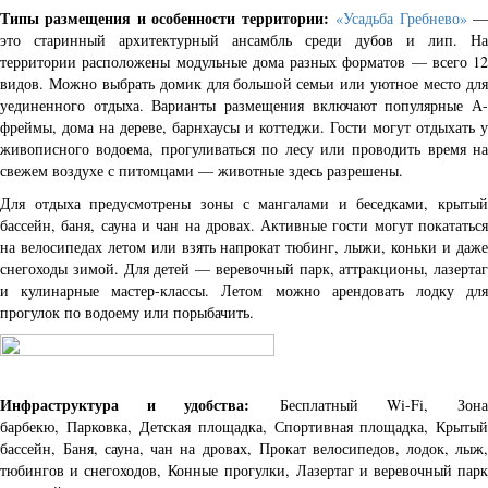
Типы размещения и особенности территории:
«Усадьба Гребнево»
это старинный архитектурный ансамбль среди дубов и лип. На
территории расположены модульные дома разных форматов — всего 12
видов. Можно выбрать домик для большой семьи или уютное место для
уединенного отдыха. Варианты размещения включают популярные А-
фреймы, дома на дереве, барнхаусы и коттеджи. Гости могут отдыхать у
живописного водоема, прогуливаться по лесу или проводить время на
свежем воздухе с питомцами — животные здесь разрешены.
Для отдыха предусмотрены зоны с мангалами и беседками, крытый
бассейн, баня, сауна и чан на дровах. Активные гости могут покататься
на велосипедах летом или взять напрокат тюбинг, лыжи, коньки и даже
снегоходы зимой. Для детей — веревочный парк, аттракционы, лазертаг
и кулинарные мастер-классы. Летом можно арендовать лодку для
прогулок по водоему или порыбачить.
Инфраструктура и удобства:
Бесплатный Wi-Fi, Зон
барбекю, Парковка, Детская площадка, Спортивная площадка, Крытый
бассейн, Баня, сауна, чан на дровах, Прокат велосипедов, лодок, лыж,
тюбингов и снегоходов, Конные прогулки,
Лазертаг и веревочный парк