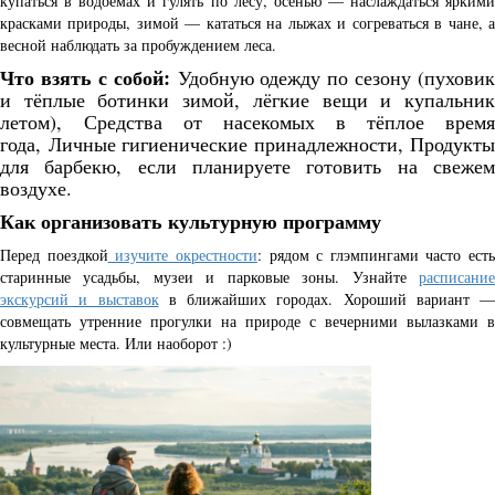
купаться в водоёмах и гулять по лесу, осенью — наслаждаться яркими
красками природы, зимой — кататься на лыжах и согреваться в чане, а
весной наблюдать за пробуждением леса.
Что взять с собой:
Удобную одежду по сезону (пуховик
и тёплые ботинки зимой, лёгкие вещи и купальник
летом),
Средства от насекомых в тёплое время
года,
Личные гигиенические принадлежности​​​​​​​,
Продукты
для барбекю, если планируете готовить на свежем
воздухе.
Как организовать культурную программу
Перед поездкой
изучите окрестности
: рядом с глэмпингами часто есть
старинные усадьбы, музеи и парковые зоны. Узнайте
расписание
экскурсий и выставок
в ближайших городах. Хороший вариант —
совмещать утренние прогулки на природе с вечерними вылазками в
культурные места. Или наоборот :)