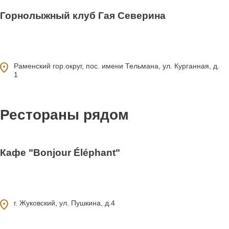
Горнолыжный клуб Гая Северина
14
ocation_on
Раменский гор.округ, пос. имени Тельмана, ул. Курганная, д.
1
Рестораны рядом
Кафе "Bonjour Éléphant"
1
ocation_on
г. Жуковский, ул. Пушкина, д.4