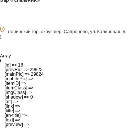
Бар «Спальник»
ocation_on
Ленинский гор. округ, дер. Сапроново, ул. Калиновая, д.
3
Array

(

    [id] => 18

    [prevPic] => 29823

    [mainPic] => 29824

    [mobilePic] => 

    [itemID] => 

    [itemClass] => 

    [imgClass] => 

    [shadow] => 0

    [alt] => 

    [link] => 

    [title] => 

    [en-title] => 

    [text] => 

    [preview] => 
