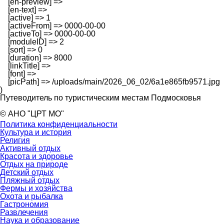
    [en-preview] => 

    [en-text] => 

    [active] => 1

    [activeFrom] => 0000-00-00

    [activeTo] => 0000-00-00

    [moduleID] => 2

    [sort] => 0

    [duration] => 8000

    [linkTitle] => 

    [font] => 

    [picPath] => /uploads/main/2026_06_02/6a1e865fb9571.jpg

Путеводитель по туристическим местам Подмосковья
© АНО "ЦРТ МО"
Политика конфиденциальности
Культура и история
Религия
Активный отдых
Красота и здоровье
Отдых на природе
Детский отдых
Пляжный отдых
Фермы и хозяйства
Охота и рыбалка
Гастрономия
Развлечения
Наука и образование