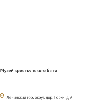
Музей крестьянского быта
ocation_on
Ленинский гор. округ, дер. Горки, д.9