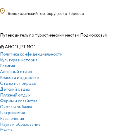
ocation_on
Волоколамский гор. округ, село Теряево
Путеводитель по туристическим местам Подмосковья
© АНО "ЦРТ МО"
Политика конфиденциальности
Культура и история
Религия
Активный отдых
Красота и здоровье
Отдых на природе
Детский отдых
Пляжный отдых
Фермы и хозяйства
Охота и рыбалка
Гастрономия
Развлечения
Наука и образование
Места