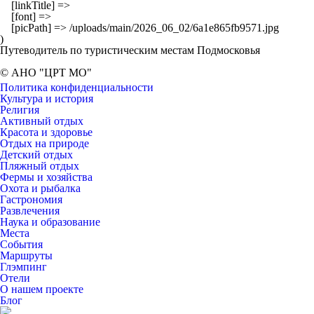
    [linkTitle] => 

    [font] => 

    [picPath] => /uploads/main/2026_06_02/6a1e865fb9571.jpg

Путеводитель по туристическим местам Подмосковья
© АНО "ЦРТ МО"
Политика конфиденциальности
Культура и история
Религия
Активный отдых
Красота и здоровье
Отдых на природе
Детский отдых
Пляжный отдых
Фермы и хозяйства
Охота и рыбалка
Гастрономия
Развлечения
Наука и образование
Места
События
Маршруты
Глэмпинг
Отели
О нашем проекте
Блог