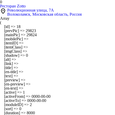
0
Ресторан Zotto
location_on
Революционная улица, 7А
Волоколамск, Московская область, Россия
Array

(

    [id] => 18

    [prevPic] => 29823

    [mainPic] => 29824

    [mobilePic] => 

    [itemID] => 

    [itemClass] => 

    [imgClass] => 

    [shadow] => 0

    [alt] => 

    [link] => 

    [title] => 

    [en-title] => 

    [text] => 

    [preview] => 

    [en-preview] => 

    [en-text] => 

    [active] => 1

    [activeFrom] => 0000-00-00

    [activeTo] => 0000-00-00

    [moduleID] => 2

    [sort] => 0

    [duration] => 8000
