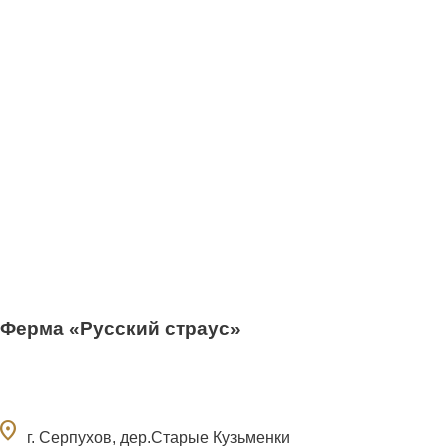
Ферма «Русский страус»
ocation_on
г. Серпухов, дер.Старые Кузьменки