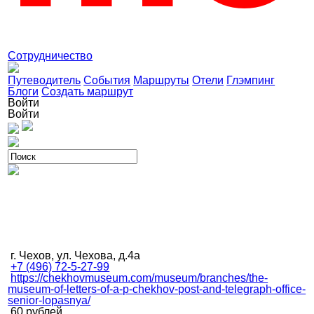
Сотрудничество
Путеводитель
События
Маршруты
Отели
Глэмпинг
Блоги
Создать маршрут
Войти
Войти
г. Чехов, ул. Чехова, д.4а
+7 (496) 72-5-27-99
https://chekhovmuseum.com/museum/branches/the-
museum-of-letters-of-a-p-chekhov-post-and-telegraph-office-
senior-lopasnya/
60 рублей