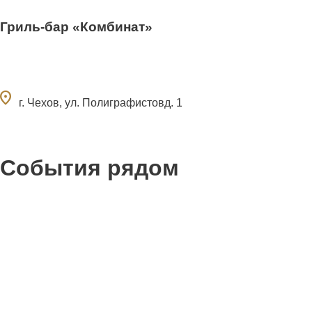
Гриль-бар «Комбинат»
ocation_on
г. Чехов, ул. Полиграфистовд. 1
События рядом
0