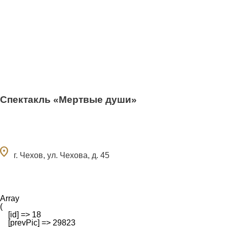
Спектакль «Мертвые души»
ocation_on
г. Чехов, ул. Чехова, д. 45
Array

(

    [id] => 18

    [prevPic] => 29823
