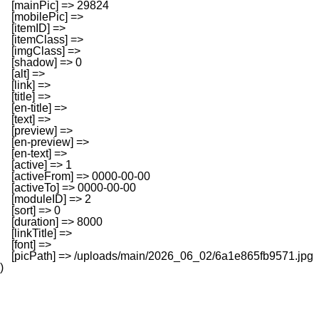
    [mainPic] => 29824

    [mobilePic] => 

    [itemID] => 

    [itemClass] => 

    [imgClass] => 

    [shadow] => 0

    [alt] => 

    [link] => 

    [title] => 

    [en-title] => 

    [text] => 

    [preview] => 

    [en-preview] => 

    [en-text] => 

    [active] => 1

    [activeFrom] => 0000-00-00

    [activeTo] => 0000-00-00

    [moduleID] => 2

    [sort] => 0

    [duration] => 8000

    [linkTitle] => 

    [font] => 

    [picPath] => /uploads/main/2026_06_02/6a1e865fb9571.jpg
