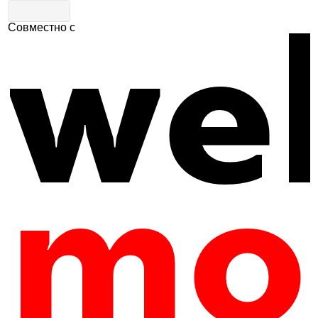
Совместно с
Главная
|
Путеводитель
|
Культура и история
Музей писем А.П. Чехова. Почтово-
телеграфное отделение ст. Лопасня
5
606