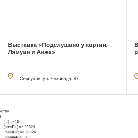
Выставка «Подслушано у картин.
В
Лямуан и Анже»
р
location_on
locatio
г. Серпухов, ул. Чехова, д. 87
Array

(

    [id] => 18

    [prevPic] => 29823

    [mainPic] => 29824

    [mobilePic] => 
