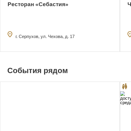
Ресторан «Себастия»
Ч
location_on
locatio
г. Серпухов, ул. Чехова, д. 17
События рядом
0