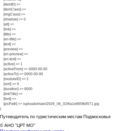
    [itemID] => 

    [itemClass] => 

    [imgClass] => 

    [shadow] => 0

    [alt] => 

    [link] => 

    [title] => 

    [en-title] => 

    [text] => 

    [preview] => 

    [en-preview] => 

    [en-text] => 

    [active] => 1

    [activeFrom] => 0000-00-00

    [activeTo] => 0000-00-00

    [moduleID] => 2

    [sort] => 0

    [duration] => 8000

    [linkTitle] => 

    [font] => 

    [picPath] => /uploads/main/2026_06_02/6a1e865fb9571.jpg

Путеводитель по туристическим местам Подмосковья
© АНО "ЦРТ МО"