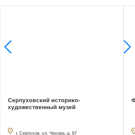
3
Серпуховский историко-
Ф
художественный музей
location_on
locatio
г. Серпухов, ул. Чехова, д. 87