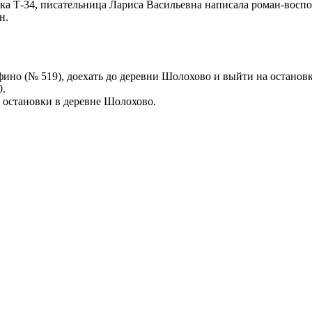
нка Т-34, писательница Лариса Васильевна написала роман-воспом
н.
но (№ 519), доехать до деревни Шолохово и выйти на остановк
0.
 остановки в деревне Шолохово.