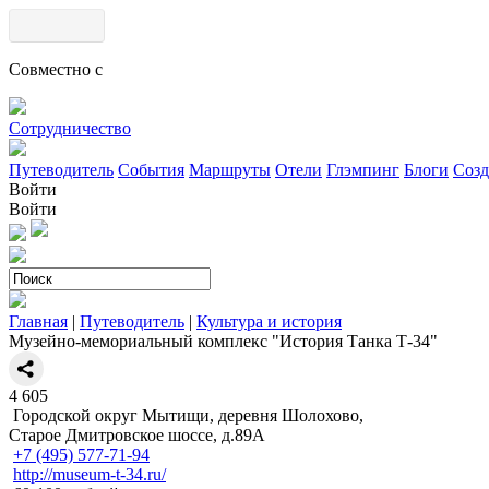
Совместно с
Сотрудничество
Путеводитель
События
Маршруты
Отели
Глэмпинг
Блоги
Созд
Войти
Войти
Главная
|
Путеводитель
|
Культура и история
Музейно-мемориальный комплекс "История Танка Т-34"
4
605
Городской округ Мытищи, деревня Шолохово,
Старое Дмитровское шоссе, д.89А
+7 (495) 577-71-94
http://museum-t-34.ru/