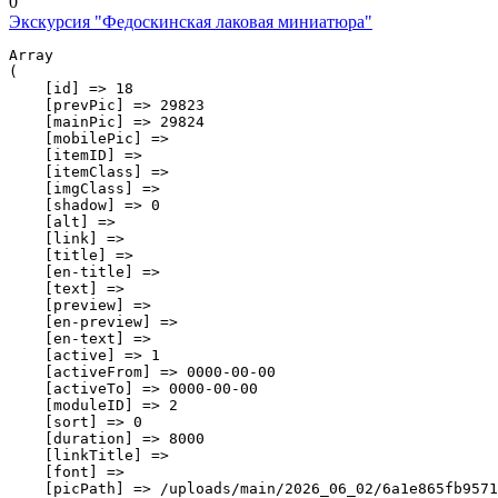
0
Экскурсия "Федоскинская лаковая миниатюра"
Array

(

    [id] => 18

    [prevPic] => 29823

    [mainPic] => 29824

    [mobilePic] => 

    [itemID] => 

    [itemClass] => 

    [imgClass] => 

    [shadow] => 0

    [alt] => 

    [link] => 

    [title] => 

    [en-title] => 

    [text] => 

    [preview] => 

    [en-preview] => 

    [en-text] => 

    [active] => 1

    [activeFrom] => 0000-00-00

    [activeTo] => 0000-00-00

    [moduleID] => 2

    [sort] => 0

    [duration] => 8000

    [linkTitle] => 

    [font] => 

    [picPath] => /uploads/main/2026_06_02/6a1e865fb9571