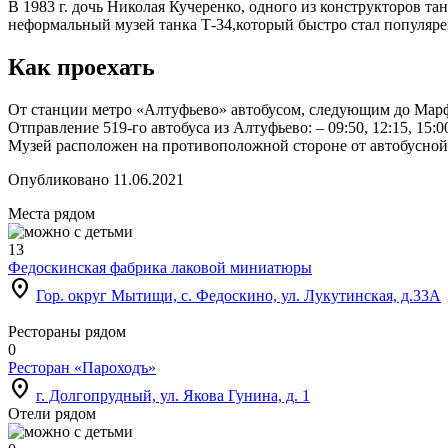
В 1983 г. дочь Николая Кучеренко, одного из конструкторов та
неформальный музей танка Т-34,который быстро стал популяре
Как проехать
От станции метро «Алтуфьево» автобусом, следующим до Марфи
Отправление 519-го автобуса из Алтуфьево: – 09:50, 12:15, 15:0
Музей расположен на противоположной стороне от автобусной
Опубликовано 11.06.2021
Места рядом
13
Федоскинская фабрика лаковой миниатюры
location_on
Гор. округ Мытищи, с. Федоскино, ул. Лукутинская, д.33А
Рестораны рядом
0
Ресторан «Пароходъ»
location_on
г. Долгопрудный, ул. Якова Гунина, д. 1
Отели рядом