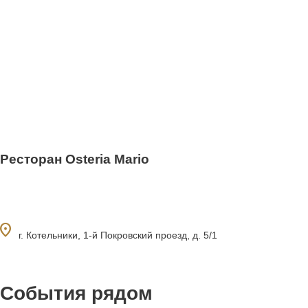
Ресторан Osteria Mario
ocation_on
г. Котельники, 1-й Покровский проезд, д. 5/1
События рядом