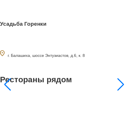
Усадьба Горенки
ocation_on
г. Балашиха, шоссе Энтузиастов, д.6, к. 8
Рестораны рядом
0