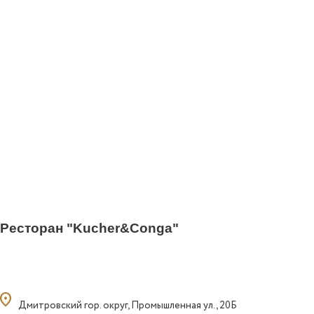
Ресторан "Kucher&Conga"
ocation_on
Дмитровский гор. округ, Промышленная ул., 20Б