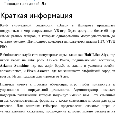
Подходит для детей: Да
Краткая информация
Клуб виртуальной реальности «Виар» в Дмитрове приглашает
погрузиться в мир современных VR-игр. Здесь доступно более 60 игр
самых разных жанров, в которых одновременно могут участвовать до
четырех человек. Для полного комфорта используются шлемы HTC VIVE
PRO.
Half Life: Alyx
В библиотеке клуба есть популярные игры, такие как
, гд
игрок берёт на себя роль Аликса Вэнса, поднимающего восстание,
Arizona Sunshine
, где вас ждёт борьба за жизнь в условиях зомби
Elven Assassin
апокалипсиса, и
, где вы защищаете эльфийский город о
врагов. Игры подходят для игроков от 8 лет.
Новички начнут с простых обучающих игр, чтобы привыкнуть к
управлению и виртуальной реальности. Администратор поможет
подобрать развлечения, которые подойдут именно вам. Есть семейные
игры, соревновательные форматы, а также совместные миссии для двух
игроков. Для опытных геймеров представлены сложные игры с
увлекательными сюжетами, прохождение которых можно растянуть на