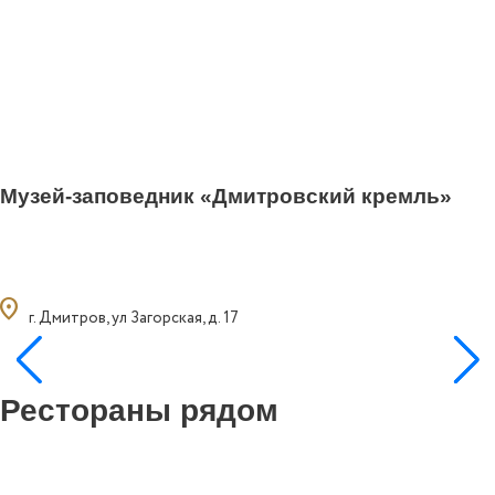
Музей-заповедник «Дмитровский кремль»
ocation_on
г. Дмитров, ул Загорская, д. 17
Рестораны рядом
1