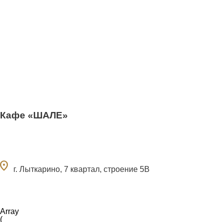
Кафе «ШАЛЕ»
ocation_on
г. Лыткарино, 7 квартал, строение 5В
Array

(
