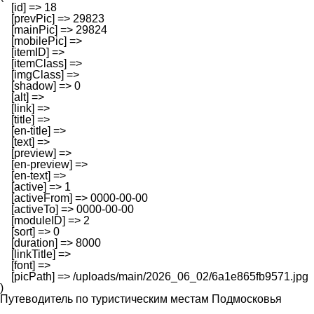
    [id] => 18

    [prevPic] => 29823

    [mainPic] => 29824

    [mobilePic] => 

    [itemID] => 

    [itemClass] => 

    [imgClass] => 

    [shadow] => 0

    [alt] => 

    [link] => 

    [title] => 

    [en-title] => 

    [text] => 

    [preview] => 

    [en-preview] => 

    [en-text] => 

    [active] => 1

    [activeFrom] => 0000-00-00

    [activeTo] => 0000-00-00

    [moduleID] => 2

    [sort] => 0

    [duration] => 8000

    [linkTitle] => 

    [font] => 

    [picPath] => /uploads/main/2026_06_02/6a1e865fb9571.jpg

Путеводитель по туристическим местам Подмосковья