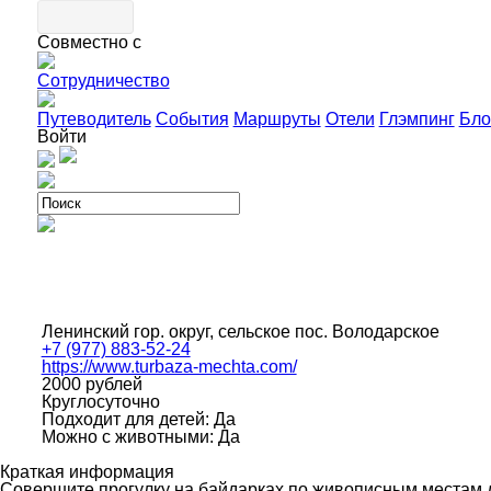
Совместно с
Сотрудничество
Путеводитель
События
Маршруты
Отели
Глэмпинг
Бло
Войти
Ленинский гор. округ, сельское пос. Володарское
+7 (977) 883-52-24
https://www.turbaza-mechta.com/
2000 рублей
Круглосуточно
Подходит для детей: Да
Можно с животными: Да
Краткая информация
Совершите прогулку на байдарках по живописным местам 