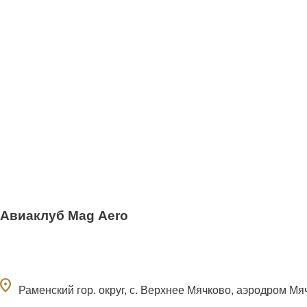
Авиаклуб Mag Aero
ocation_on
Раменский гор. округ, с. Верхнее Мячково, аэродром Мя