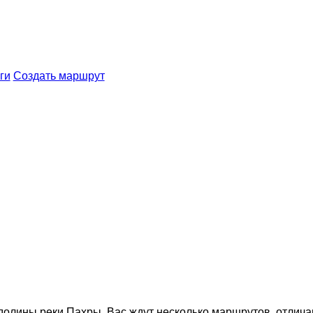
ги
Создать маршрут
долины реки Пахры. Вас ждут несколько маршрутов, отлич