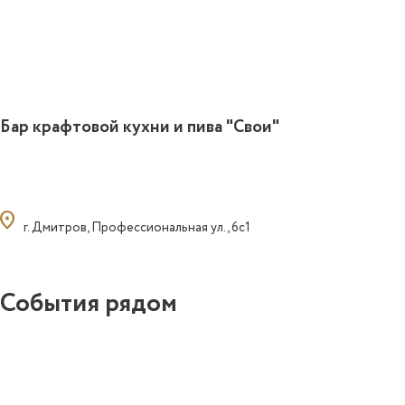
Бар крафтовой кухни и пива "Свои"
ocation_on
г. Дмитров, Профессиональная ул., 6с1
События рядом
0