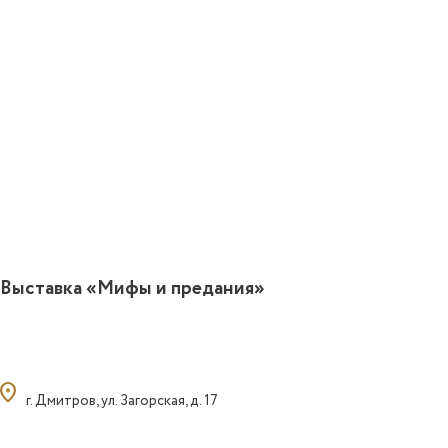
Выставка «Мифы и предания»
ocation_on
г. Дмитров, ул. Загорская, д. 17