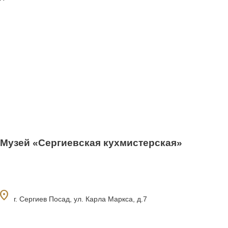
Музей «Сергиевская кухмистерская»
ocation_on
г. Сергиев Посад, ул. Карла Маркса, д.7