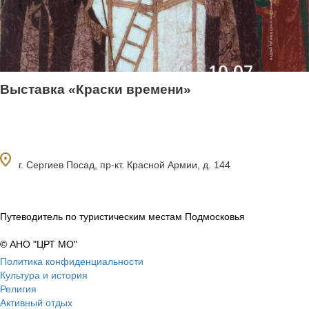
Выставка «Краски времени»
ocation_on
г. Сергиев Посад, пр-кт. Красной Армии, д. 144
Путеводитель по туристическим местам Подмосковья
© АНО "ЦРТ МО"
Политика конфиденциальности
Культура и история
Религия
Активный отдых