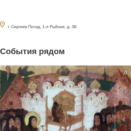
ocation_on
г. Сергиев Посад, 1-я Рыбная, д. 3Б
События рядом
0