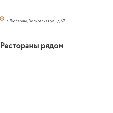
ocation_on
г. Люберцы, Волковская ул., д.67
Рестораны рядом
0