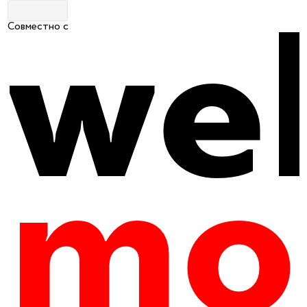
Совместно с
Главная
|
Путеводитель
|
Гастрономия
Ресторан «Сказка Lounge»
0
21