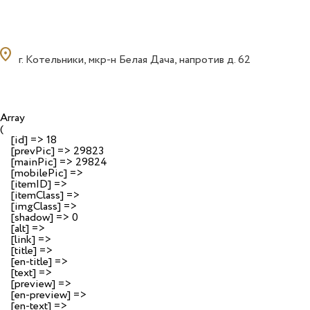
ocation_on
г. Котельники, мкр-н Белая Дача, напротив д. 62
Array

(

    [id] => 18

    [prevPic] => 29823

    [mainPic] => 29824

    [mobilePic] => 

    [itemID] => 

    [itemClass] => 

    [imgClass] => 

    [shadow] => 0

    [alt] => 

    [link] => 

    [title] => 

    [en-title] => 

    [text] => 

    [preview] => 

    [en-preview] => 

    [en-text] => 
