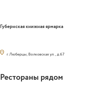
Губернская книжная ярмарка
ocation_on
г. Люберцы, Волковская ул., д.67
Рестораны рядом
0