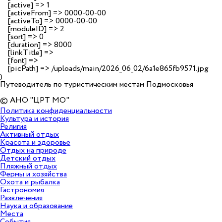
    [active] => 1

    [activeFrom] => 0000-00-00

    [activeTo] => 0000-00-00

    [moduleID] => 2

    [sort] => 0

    [duration] => 8000

    [linkTitle] => 

    [font] => 

    [picPath] => /uploads/main/2026_06_02/6a1e865fb9571.jpg

Путеводитель по туристическим местам Подмосковья
© АНО "ЦРТ МО"
Политика конфиденциальности
Культура и история
Религия
Активный отдых
Красота и здоровье
Отдых на природе
Детский отдых
Пляжный отдых
Фермы и хозяйства
Охота и рыбалка
Гастрономия
Развлечения
Наука и образование
Места
События