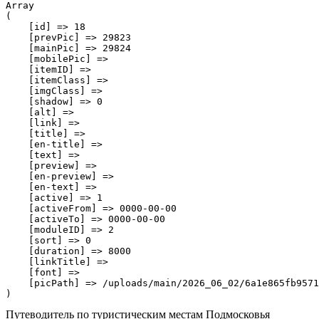
Array

(

    [id] => 18

    [prevPic] => 29823

    [mainPic] => 29824

    [mobilePic] => 

    [itemID] => 

    [itemClass] => 

    [imgClass] => 

    [shadow] => 0

    [alt] => 

    [link] => 

    [title] => 

    [en-title] => 

    [text] => 

    [preview] => 

    [en-preview] => 

    [en-text] => 

    [active] => 1

    [activeFrom] => 0000-00-00

    [activeTo] => 0000-00-00

    [moduleID] => 2

    [sort] => 0

    [duration] => 8000

    [linkTitle] => 

    [font] => 

    [picPath] => /uploads/main/2026_06_02/6a1e865fb9571
Путеводитель по туристическим местам Подмосковья