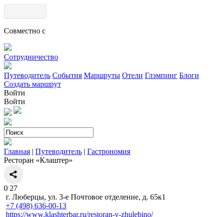
Совместно с
Сотрудничество
Путеводитель
События
Маршруты
Отели
Глэмпинг
Блоги
Создать маршрут
Войти
Войти
Главная
|
Путеводитель
|
Гастрономия
Ресторан «Клаштер»
0
27
г. Люберцы, ул. 3-е Почтовое отделение, д. 65к1
+7 (498) 636-00-13
https://www.klashterbar.ru/restoran-v-zhulebino/