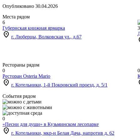
Опубликовано 30.04.2026
Места рядом
6
Губернская книжная ярмарка
3
location_on
г. Люберцы, Волковская ул., д.67
loc
Рестораны рядом
0
0
Ресторан Osteria Mario
location_on
loc
г. Котельники, 1-й Покровский проезд, д. 5/1
События рядом
0
«Песни для души» в Кузьминском лесопарке
location_on
г. Котельники, мкр-н Белая Дача, напротив д. 62