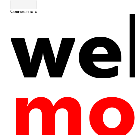
Совместно с
Главная
|
Путеводитель
|
Гастрономия
Ресторан "Клешни и хвосты"
0
601