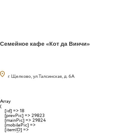
Семейное кафе «Кот да Винчи»
ocation_on
г. Щелково, ул.Талсинская, д. 6А
Array

(

    [id] => 18

    [prevPic] => 29823

    [mainPic] => 29824

    [mobilePic] => 

    [itemID] => 
