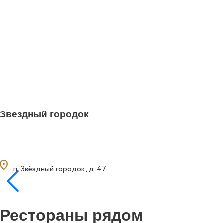
Звездный городок
ocation_on
п. Звёздный городок, д. 47
Рестораны рядом