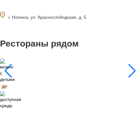
ocation_on
г. Ногинск, ул. Краснослободская, д. 5
Рестораны рядом
0