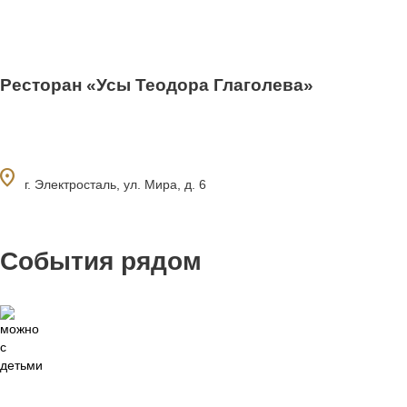
Ресторан «Усы Теодора Глаголева»
ocation_on
г. Электросталь, ул. Мира, д. 6
События рядом
0