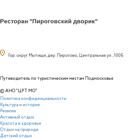
Ресторан "Пироговский дворик"
ocation_on
Гор. округ Мытищи, дер. Пирогово, Центральная ул., 100Б
Путеводитель по туристическим местам Подмосковья
© АНО "ЦРТ МО"
Политика конфиденциальности
Культура и история
Религия
Активный отдых
Красота и здоровье
Отдых на природе
Детский отдых