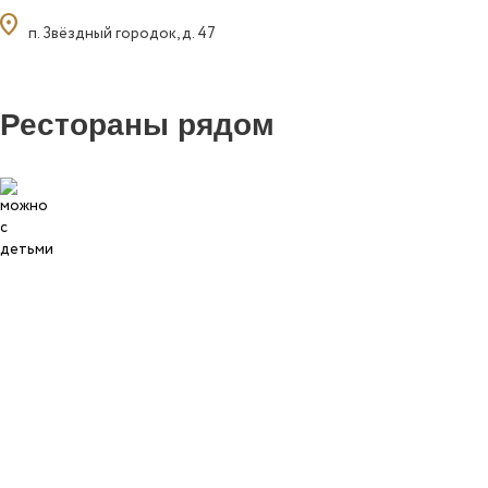
ocation_on
п. Звёздный городок, д. 47
Рестораны рядом
1