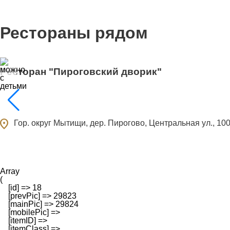
Рестораны рядом
Ресторан "Пироговский дворик"
ocation_on
Гор. округ Мытищи, дер. Пирогово, Центральная ул., 10
Array

(

    [id] => 18

    [prevPic] => 29823

    [mainPic] => 29824

    [mobilePic] => 

    [itemID] => 

    [itemClass] => 
