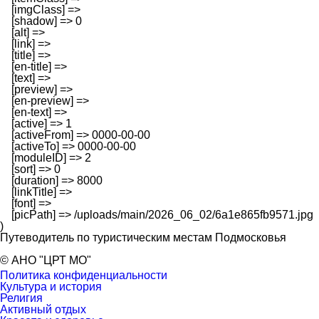
    [imgClass] => 

    [shadow] => 0

    [alt] => 

    [link] => 

    [title] => 

    [en-title] => 

    [text] => 

    [preview] => 

    [en-preview] => 

    [en-text] => 

    [active] => 1

    [activeFrom] => 0000-00-00

    [activeTo] => 0000-00-00

    [moduleID] => 2

    [sort] => 0

    [duration] => 8000

    [linkTitle] => 

    [font] => 

    [picPath] => /uploads/main/2026_06_02/6a1e865fb9571.jpg

Путеводитель по туристическим местам Подмосковья
© АНО "ЦРТ МО"
Политика конфиденциальности
Культура и история
Религия
Активный отдых