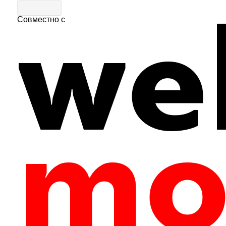
Совместно с
Главная
|
Путеводитель
|
Гастрономия
Ресторан "Оджахури"
1
602