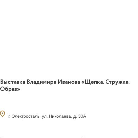
Выставка Владимира Иванова «Щепка. Стружка.
Образ»
ocation_on
г. Электросталь, ул. Николаева, д. 30А