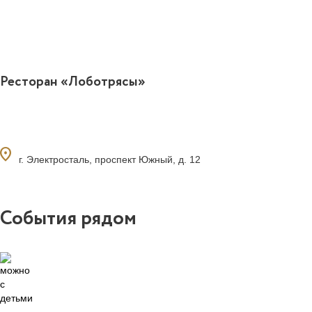
Ресторан «Лоботрясы»
ocation_on
г. Электросталь, проспект Южный, д. 12
События рядом
0