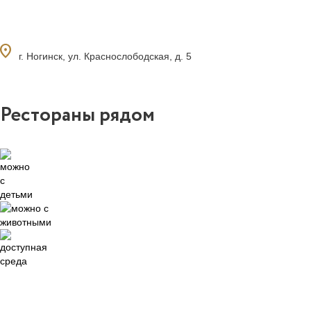
ocation_on
г. Ногинск, ул. Краснослободская, д. 5
Рестораны рядом
0