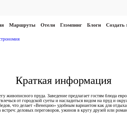
ия
Маршруты
Отели
Глэмпинг
Блоги
Создать
строномия
Краткая информация
у живописного пруда. Заведение предлагает гостям блюда евро
твлечься от городской суеты и насладиться видом на пруд и ок
бедов, что делает «Венецию» удобным вариантом как для отдыха,
в встреч: деловых переговоров, ужинов в кругу друзей или рома