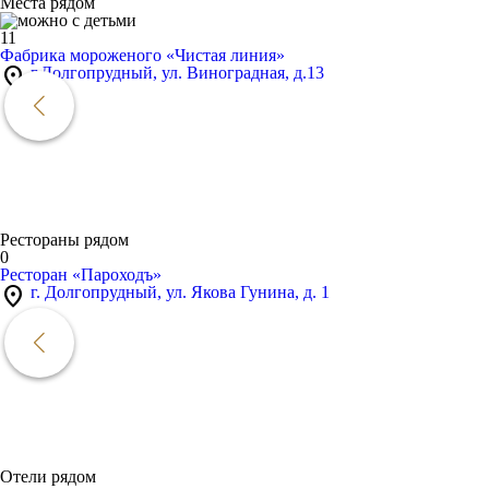
Места рядом
11
Фабрика мороженого «Чистая линия»
location_on
г.Долгопрудный, ул. Виноградная, д.13
Рестораны рядом
0
Ресторан «Пароходъ»
location_on
г. Долгопрудный, ул. Якова Гунина, д. 1
Отели рядом