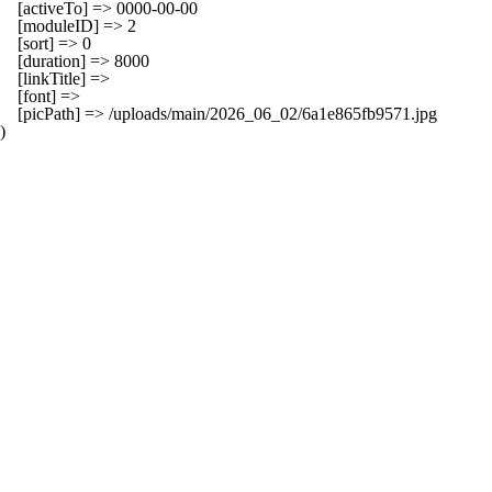
    [activeTo] => 0000-00-00

    [moduleID] => 2

    [sort] => 0

    [duration] => 8000

    [linkTitle] => 

    [font] => 

    [picPath] => /uploads/main/2026_06_02/6a1e865fb9571.jpg
