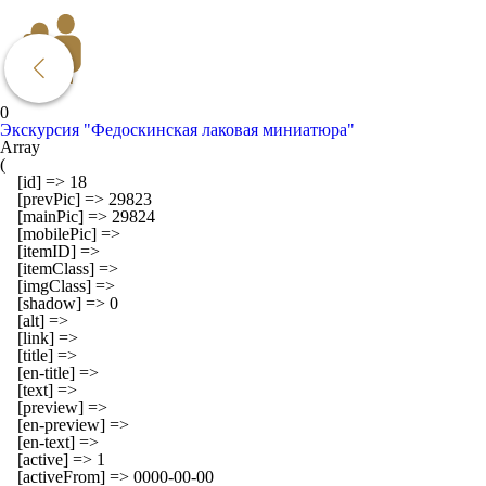
0
Экскурсия "Федоскинская лаковая миниатюра"
Array

(

    [id] => 18

    [prevPic] => 29823

    [mainPic] => 29824

    [mobilePic] => 

    [itemID] => 

    [itemClass] => 

    [imgClass] => 

    [shadow] => 0

    [alt] => 

    [link] => 

    [title] => 

    [en-title] => 

    [text] => 

    [preview] => 

    [en-preview] => 

    [en-text] => 

    [active] => 1

    [activeFrom] => 0000-00-00
