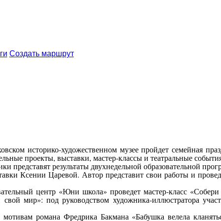
ги
Создать маршрут
ховском историко-художественном музее пройдет семейная пра
льные проекты, выставки, мастер-классы и театральные события
ники представят результаты двухнедельной образовательной пр
вки Ксении Царевой. Автор представит свои работы и проведет 
ательный центр «Юни школа» проведет мастер-класс «Собери 
 свой мир»: под руководством художника-иллюстратора участ
 мотивам романа Фредрика Бакмана «Бабушка велела кланятьс