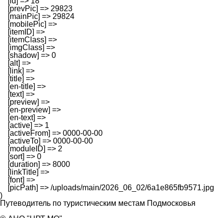
    [id] => 18

    [prevPic] => 29823

    [mainPic] => 29824

    [mobilePic] => 

    [itemID] => 

    [itemClass] => 

    [imgClass] => 

    [shadow] => 0

    [alt] => 

    [link] => 

    [title] => 

    [en-title] => 

    [text] => 

    [preview] => 

    [en-preview] => 

    [en-text] => 

    [active] => 1

    [activeFrom] => 0000-00-00

    [activeTo] => 0000-00-00

    [moduleID] => 2

    [sort] => 0

    [duration] => 8000

    [linkTitle] => 

    [font] => 

    [picPath] => /uploads/main/2026_06_02/6a1e865fb9571.jpg

Путеводитель по туристическим местам Подмосковья