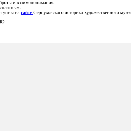
оброты и взаимопонимания.
есплатным.
сайте
оступны на
Серпуховского историко-художественного музея
МО