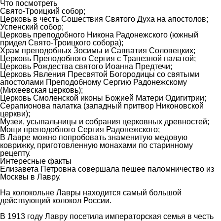
Что посмотреть
Свято-Троицкий собор;
Церковь в честь Сошествия Святого Духа на апостолов;
Успенский собор;
Церковь преподобного Никона Радонежского (южный
придел Свято-Троицкого собора);
Храм преподобных Зосимы и Савватия Соловецких;
Церковь Преподобного Сергия с Трапезной палатой;
Церковь Рождества святого Иоанна Предтечи;
Церковь Явления Пресвятой Богородицы со святыми
апостолами Преподобному Сергию Радонежскому
(Михеевская церковь);
Церковь Смоленской иконы Божией Матери Одигитрии;
Серапионова палатка (западный притвор Никоновской
церкви);
Музеи, усыпальницы и собрания церковных древностей;
Мощи преподобного Сергия Радонежского;
В Лавре можно попробовать знаменитую медовую
коврижку, приготовленную монахами по старинному
рецепту.
Интересные факты
Елизавета Петровна совершала пешее паломничество из
Москвы в Лавру.
На колокольне Лавры находится самый большой
действующий колокол России.
В 1913 году Лавру посетила императорская семья в честь