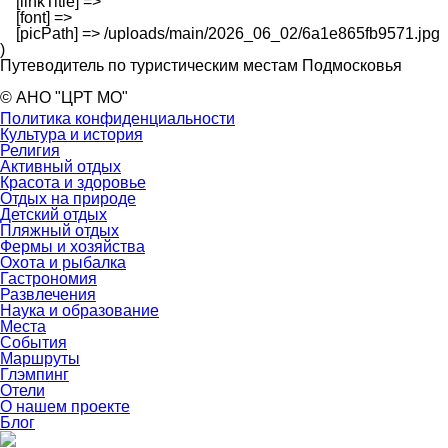
    [linkTitle] => 

    [font] => 

    [picPath] => /uploads/main/2026_06_02/6a1e865fb9571.jpg

Путеводитель по туристическим местам Подмосковья
© АНО "ЦРТ МО"
Политика конфиденциальности
Культура и история
Религия
Активный отдых
Красота и здоровье
Отдых на природе
Детский отдых
Пляжный отдых
Фермы и хозяйства
Охота и рыбалка
Гастрономия
Развлечения
Наука и образование
Места
События
Маршруты
Глэмпинг
Отели
О нашем проекте
Блог