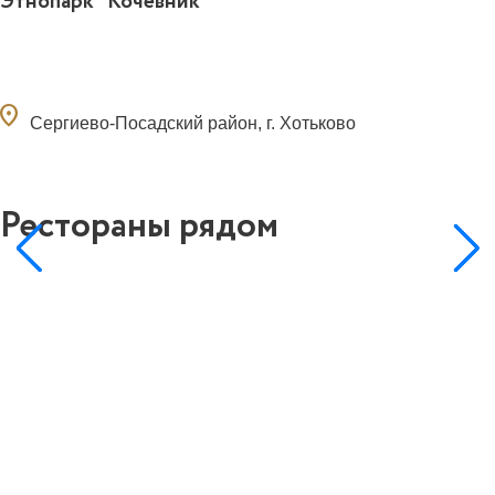
Этнопарк "Кочевник"
ocation_on
Сергиево-Посадский район, г. Хотьково
Рестораны рядом
0