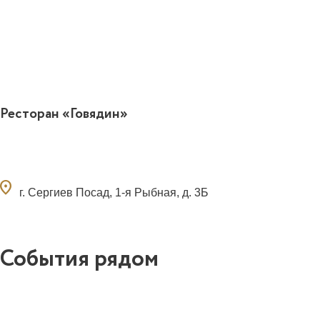
Ресторан «Говядин»
ocation_on
г. Сергиев Посад, 1-я Рыбная, д. 3Б
События рядом
0