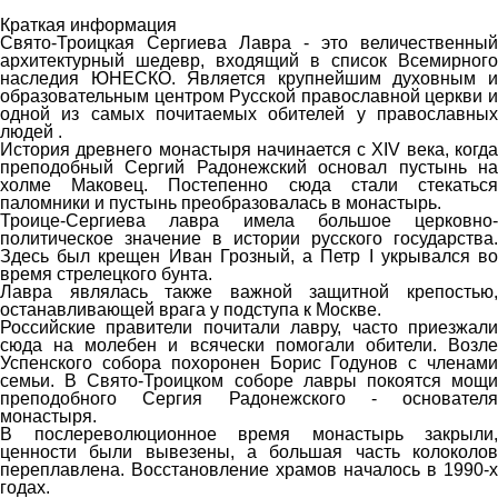
Краткая информация
Свято-Троицкая Сергиева Лавра - это величественный
архитектурный шедевр, входящий в список Всемирного
наследия ЮНЕСКО. Является крупнейшим духовным и
образовательным центром Русской православной церкви и
одной из самых почитаемых обителей у православных
людей .
История древнего монастыря начинается с XIV века, когда
преподобный Сергий Радонежский основал пустынь на
холме Маковец. Постепенно сюда стали стекаться
паломники и пустынь преобразовалась в монастырь.
Троице-Сергиева лавра имела большое церковно-
политическое значение в истории русского государства.
Здесь был крещен Иван Грозный, а Петр I укрывался во
время стрелецкого бунта.
Лавра являлась также важной защитной крепостью,
останавливающей врага у подступа к Москве.
Российские правители почитали лавру, часто приезжали
сюда на молебен и всячески помогали обители. Возле
Успенского собора похоронен Борис Годунов с членами
семьи. В Свято-Троицком соборе лавры покоятся мощи
преподобного Сергия Радонежского - основателя
монастыря.
В послереволюционное время монастырь закрыли,
ценности были вывезены, а большая часть колоколов
переплавлена. Восстановление храмов началось в 1990-х
годах.