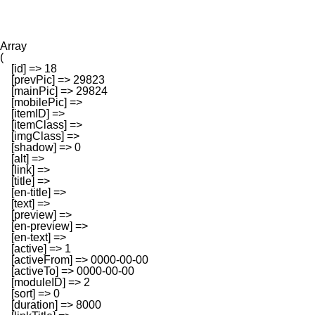
Array

(

    [id] => 18

    [prevPic] => 29823

    [mainPic] => 29824

    [mobilePic] => 

    [itemID] => 

    [itemClass] => 

    [imgClass] => 

    [shadow] => 0

    [alt] => 

    [link] => 

    [title] => 

    [en-title] => 

    [text] => 

    [preview] => 

    [en-preview] => 

    [en-text] => 

    [active] => 1

    [activeFrom] => 0000-00-00

    [activeTo] => 0000-00-00

    [moduleID] => 2

    [sort] => 0

    [duration] => 8000
