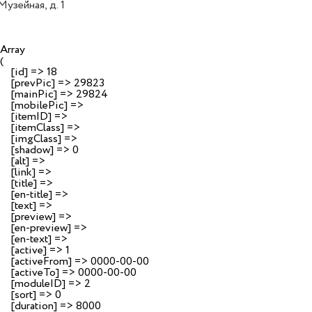
Музейная, д. 1
Array

(

    [id] => 18

    [prevPic] => 29823

    [mainPic] => 29824

    [mobilePic] => 

    [itemID] => 

    [itemClass] => 

    [imgClass] => 

    [shadow] => 0

    [alt] => 

    [link] => 

    [title] => 

    [en-title] => 

    [text] => 

    [preview] => 

    [en-preview] => 

    [en-text] => 

    [active] => 1

    [activeFrom] => 0000-00-00

    [activeTo] => 0000-00-00

    [moduleID] => 2

    [sort] => 0

    [duration] => 8000
