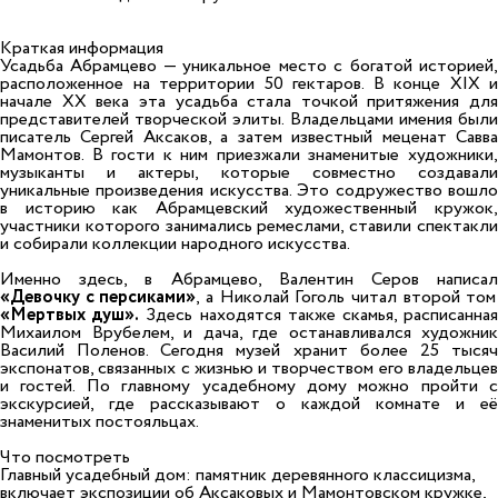
Краткая информация
Усадьба Абрамцево — уникальное место с богатой историей,
расположенное на территории 50 гектаров. В конце XIX и
начале XX века эта усадьба стала точкой притяжения для
представителей творческой элиты. Владельцами имения были
писатель Сергей Аксаков, а затем известный меценат Савва
Мамонтов. В гости к ним приезжали знаменитые художники,
музыканты и актеры, которые совместно создавали
уникальные произведения искусства. Это содружество вошло
в историю как Абрамцевский художественный кружок,
участники которого занимались ремеслами, ставили спектакли
и собирали коллекции народного искусства.
Именно здесь, в Абрамцево, Валентин Серов написал
«Девочку с персиками»
, а Николай Гоголь читал второй том
«Мертвых душ».
Здесь находятся также скамья, расписанна
Михаилом Врубелем, и дача, где останавливался художник
Василий Поленов. Сегодня музей хранит более 25 тысяч
экспонатов, связанных с жизнью и творчеством его владельцев
и гостей. По главному усадебному дому можно пройти с
экскурсией, где рассказывают о каждой комнате и её
знаменитых постояльцах.
Что посмотреть
Главный усадебный дом: памятник деревянного классицизма,
включает экспозиции об Аксаковых и Мамонтовском кружке,