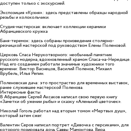
доступен только с экскурсией.
Экспозиция «Кухня».: здесь представлены образцы народной
резьбы и колокольчики.
Студия-мастерская: включает коллекции керамики
Абрамцевского кружка
Баня-теремок: здесь собраны произведения столярно-
резчицкой мастерской под руководством Елены Поленовой.
Церковь Спаса Нерукотворного: необычный памятник
русского модерна, вдохновленный храмом Спаса-на-Нередице.
Над его созданием работали значимые художники того
времени: Виктор Васнецов, Василий Поленов, Михаил
Врубель, Илья Репин.
Поленовская дача: это простраство для временных выставок,
ранее служившее мастерской Поленова.
Интересные факты
В Абрамцеве Сергей Аксаков написал свою первую книгу
«Заметки об ужении рыбы» и сказку «Аленький цветочек».
Николай Гоголь работал над вторым томом «Мертвых душ»,
который затем сжег.
Валентин Серов написал портрет «Девочка с персиками», для
которого позировала дочь Саввы Мамонтова, Вера.