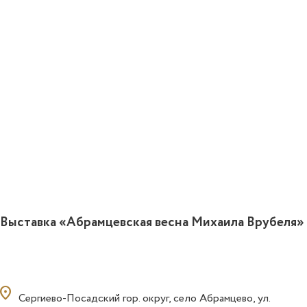
Выставка «Абрамцевская весна Михаила Врубеля»
ocation_on
Сергиево-Посадский гор. округ, село Абрамцево, ул.