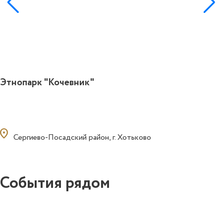
Этнопарк "Кочевник"
ocation_on
Сергиево-Посадский район, г. Хотьково
События рядом
0