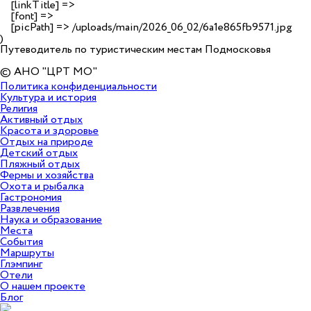
    [linkTitle] => 

    [font] => 

    [picPath] => /uploads/main/2026_06_02/6a1e865fb9571.jpg

Путеводитель по туристическим местам Подмосковья
© АНО "ЦРТ МО"
Политика конфиденциальности
Культура и история
Религия
Активный отдых
Красота и здоровье
Отдых на природе
Детский отдых
Пляжный отдых
Фермы и хозяйства
Охота и рыбалка
Гастрономия
Развлечения
Наука и образование
Места
События
Маршруты
Глэмпинг
Отели
О нашем проекте
Блог