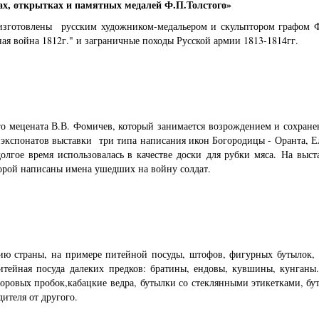
ах, открытках и памятных медалей Ф.П.Толстого»
 изготовлены русским художником-медальером и скульптором графом Ф
ая война 1812г." и заграничные походы Русской армии 1813-1814гг.
го мецената В.В. Фомичев, который занимается возрождением и сохран
 экспонатов выставки три типа написания икон Богородицы - Оранта, Е
лгое время использовалась в качестве доски для рубки мяса. На выста
торой написаны имена ушедших на войну солдат.
ию страны, на примере питейной посуды, штофов, фигурных бутылок,
итейная посуда далеких предков: братины, ендовы, кувшины, кунганы
оровых пробок,кабацкие ведра, бутылки со стеклянными этикетками, бу
дителя от другого.