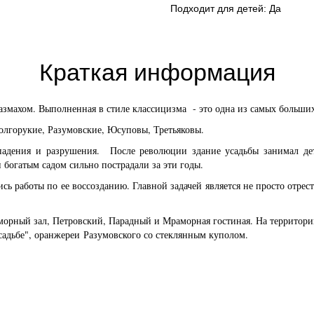
Подходит для детей: Да
Краткая информация
азмахом. Выполненная в стиле классицизма
- это одна из самых больши
Долгорукие, Разумовские, Юсуповы, Третьяковы.
падения и разрушения. После революции здание усадьбы занимал дет
 богатым садом сильно пострадали за эти годы.
ь работы по ее воссозданию. Главной задачей является не просто отрест
орный зал, Петровский, Парадный и Мраморная гостиная. На территории
садьбе", оранжереи Разумовского со стеклянным куполом.