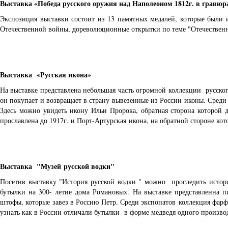
Выставка «Победа русского оружия над Наполеоном 1812г. в гравюр
Экспозиция выставки состоит из 13 памятных медалей, которые были
Отечественной войны, дореволюционные открытки по теме "Отечественн
Выставка «Русская икона»
На выставке представлена небольшая часть огромной коллекции русско
он покупает и возвращает в страну вывезенные из России иконы. Среди
Здесь можно увидеть икону Ильи Пророка, обратная сторона которой до
прославлена до 1917г. и Порт-Артурская икона, на обратной стороне ко
Выставка "Музей русской водки"
Посетив выставку "История русской водки " можно проследить истор
бутылки на 300- летие дома Романовых. На выставке представленна п
штофы, которые завез в Россию Петр. Среди экспонатов коллекция фарф
узнать как в России отличали бутылки в форме медведя одного произво