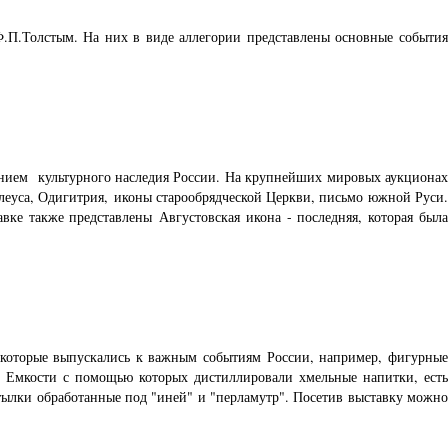
.П.Толстым. На них в виде аллегории представлены основные события
ением культурного наследия России. На крупнейших мировых аукционах
леуса, Одигитрия, иконы старообрядческой Церкви, письмо южной Руси.
вке также представлены Августовская икона - последняя, которая была
 которые выпускались к важным событиям России, например, фигурные
. Емкости с помощью которых дистиллировали хмельные напитки, есть
тылки обработанные под "иней" и "перламутр". Посетив выставку можно