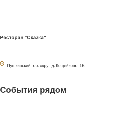
Ресторан "Сказка"
ocation_on
Пушкинский гор. округ, д. Кощейково, 1Б
События рядом
0