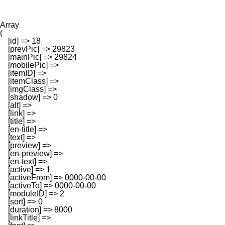
Array

(

    [id] => 18

    [prevPic] => 29823

    [mainPic] => 29824

    [mobilePic] => 

    [itemID] => 

    [itemClass] => 

    [imgClass] => 

    [shadow] => 0

    [alt] => 

    [link] => 

    [title] => 

    [en-title] => 

    [text] => 

    [preview] => 

    [en-preview] => 

    [en-text] => 

    [active] => 1

    [activeFrom] => 0000-00-00

    [activeTo] => 0000-00-00

    [moduleID] => 2

    [sort] => 0

    [duration] => 8000

    [linkTitle] => 
