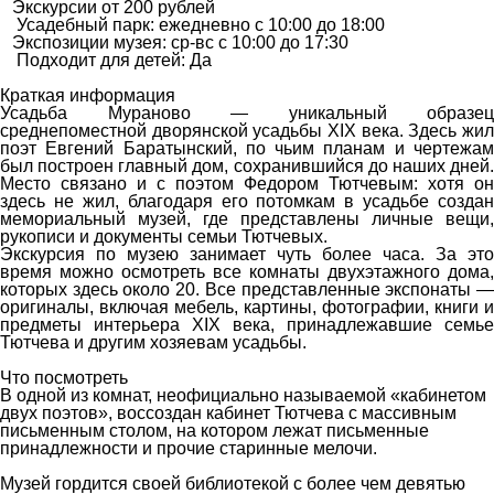
Экскурсии от 200 рублей
Усадебный парк: ежедневно с 10:00 до 18:00
Экспозиции музея: ср-вс с 10:00 до 17:30
Подходит для детей: Да
Краткая информация
Усадьба Мураново — уникальный образец
среднепоместной дворянской усадьбы XIX века. Здесь жил
поэт Евгений Баратынский, по чьим планам и чертежам
был построен главный дом, сохранившийся до наших дней.
Место связано и с поэтом Федором Тютчевым: хотя он
здесь не жил, благодаря его потомкам в усадьбе создан
мемориальный музей, где представлены личные вещи,
рукописи и документы семьи Тютчевых.
Экскурсия по музею занимает чуть более часа. За это
время можно осмотреть все комнаты двухэтажного дома,
которых здесь около 20. Все представленные экспонаты —
оригиналы, включая мебель, картины, фотографии, книги и
предметы интерьера XIX века, принадлежавшие семье
Тютчева и другим хозяевам усадьбы.
Что посмотреть
В одной из комнат, неофициально называемой «кабинетом
двух поэтов», воссоздан кабинет Тютчева с массивным
письменным столом, на котором лежат письменные
принадлежности и прочие старинные мелочи.
Музей гордится своей библиотекой с более чем девятью