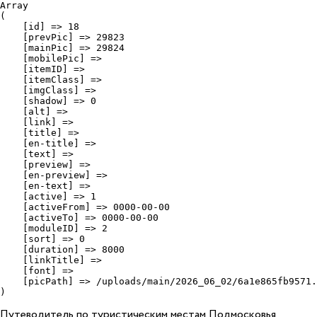
Array

(

    [id] => 18

    [prevPic] => 29823

    [mainPic] => 29824

    [mobilePic] => 

    [itemID] => 

    [itemClass] => 

    [imgClass] => 

    [shadow] => 0

    [alt] => 

    [link] => 

    [title] => 

    [en-title] => 

    [text] => 

    [preview] => 

    [en-preview] => 

    [en-text] => 

    [active] => 1

    [activeFrom] => 0000-00-00

    [activeTo] => 0000-00-00

    [moduleID] => 2

    [sort] => 0

    [duration] => 8000

    [linkTitle] => 

    [font] => 

    [picPath] => /uploads/main/2026_06_02/6a1e865fb9571.
Путеводитель по туристическим местам Подмосковья