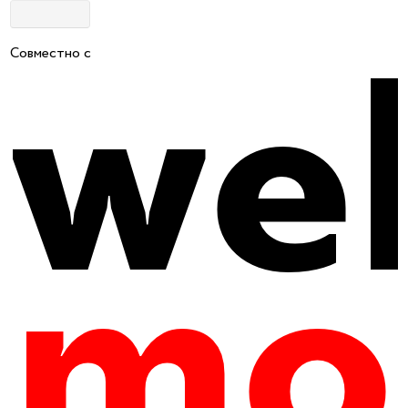
Совместно с
Главная
|
Путеводитель
|
Культура и история
Усадьба Шахматово
5
606