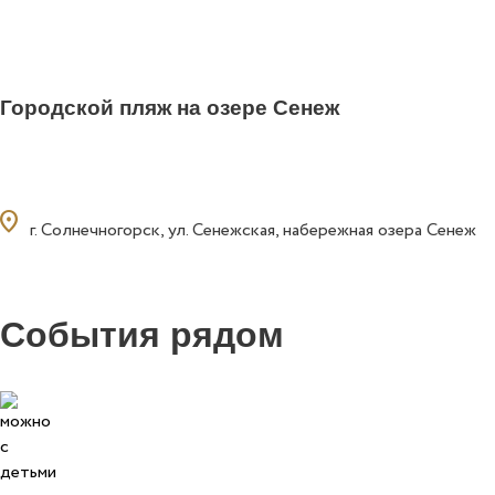
Городской пляж на озере Сенеж
ocation_on
г. Солнечногорск, ул. Сенежская, набережная озера Сенеж
События рядом
0