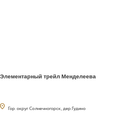
Элементарный трейл Менделеева
ocation_on
Гор. округ Солнечногорск, дер.Гудино