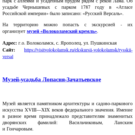
парк с аллеями и усадебным прудом рядом с рекой Лама. Об
усадьбе Чернышевых с парком 1787 году в «Атласе
Российской империи» было записано: «Русский Версаль».
На территорию можно попасть с экскурсией - их
музей «Волоколамский кремль»
организует
.
Адрес:
г.о. Волоколамск, с. Ярополец, ул. Пушкинская
Сайт:
https://visitvolokolamsk.ru/ekskursii-volokolamsk/rysskii-
versal
Музей-усадьба Лопасня-Зачатьевское
Музей является памятником архитектуры и садово-паркового
искусства XVIII—XIX веков федерального значения. Имение
в разное время принадлежало представителям знаменитых
дворянских фамилий: Васильчиковым, Ланским
и Гончаровым.