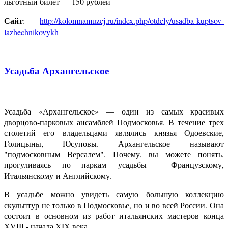
льготный билет — 150 рублей
Сайт
:
http://kolomnamuzej.ru/index.php/otdely/usadba-kuptsov-
lazhechnikovykh
Усадьба Архангельское
Усадьба «Архангельское» — один из самых красивых
дворцово-парковых ансамблей Подмосковья. В течение трех
столетий его владельцами являлись князья Одоевские,
Голицыны, Юсуповы. Архангельское называют
"подмосковным Версалем". Почему, вы можете понять,
прогуливаясь по паркам усадьбы - Французскому,
Итальянскому и Английскому.
В усадьбе можно увидеть самую большую коллекцию
скульптур не только в Подмосковье, но и во всей России. Она
состоит в основном из работ итальянских мастеров конца
XVIII - начала XIX века.