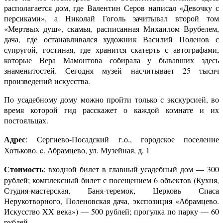
располагается дом, где Валентин Серов написал «Девочку с
персиками», а Николай Гоголь зачитывал второй том
«Мертвых душ», скамья, расписанная Михаилом Врубелем,
дача, где останавливался художник Василий Поленов с
супругой, гостиная, где хранится скатерть с автографами,
которые Вера Мамонтова собирала у бывавших здесь
знаменитостей. Сегодня музей насчитывает 25 тысяч
произведений искусства.
По усадебному дому можно пройти только с экскурсией, во
время которой гид расскажет о каждой комнате и их
постояльцах.
Адрес
: Сергиево-Посадский г.о., городское поселение
Хотьково, c. Абрамцево, ул. Музейная, д. 1
Стоимость
: входной билет в главный усадебный дом — 300
рублей; комплексный билет с посещением 6 объектов (Кухня,
Студия-мастерская, Баня-теремок, Церковь Спаса
Нерукотворного, Поленовская дача, экспозиция «Абрамцево.
Искусство XX века») — 500 рублей; прогулка по парку — 60
рублей