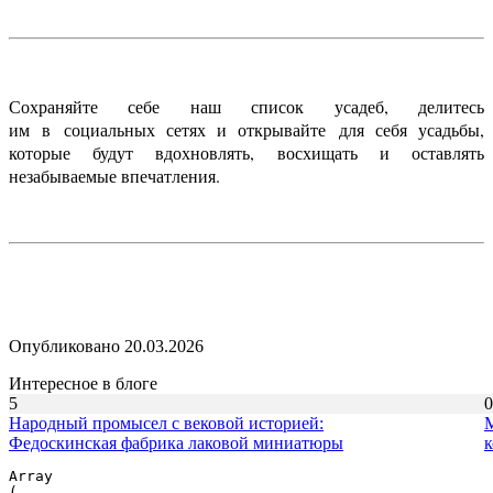
Сохраняйте себе наш список усадеб, делитесь
им в социальных сетях и открывайте для себя усадьбы,
которые будут вдохновлять, восхищать и оставлять
незабываемые впечатления.
Опубликовано 20.03.2026
Интересное в блоге
5
0
Народный промысел с вековой историей:
М
Федоскинская фабрика лаковой миниатюры
к
Array

(
