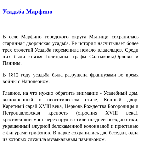
Усадьба Марфино
В селе Марфино городского округа Мытищи сохранилась
старинная дворянская усадьба. Ее история насчитывает более
трех столетий.Усадьба переменила немало владельцев. Среди
них были князья Голицыны, графы Салтыковы,Орловы и
Панины.
В 1812 году усадьба была разрушена французами во время
войны с Наполеоном.
Главное, на что нужно обратить внимание - Усадебный дом,
выполненный в неоготическом стиле, Конный двор,
Каретный сарай XVIII века, Церковь Рождества Богородицы и
Петропавловская крепость (строения XVIII века),
красивейший мост через пруд в стиле поздней псевдоготики,
украшенный ажурной белокаменной колоннадой и пристанью
с фигурами грифонов. В парке сохранились две беседки, одна
из которых служила музыкальным павильоном.