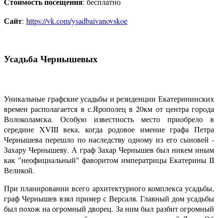
Стоимость посещения
: бесплатно
Сайт
:
https://vk.com/ysadbaivanovskoe
Усадьба Чернышевых
Уникальные графские усадьбы и резиденции Екатерининских
времен располагается в с.Ярополец в 20км от центра города
Волоколамска. Особую известность место приобрело в
середине XVIII века, когда родовое имение графа Петра
Чернышева перешло по наследству одному из его сыновей -
Захару Чернышеву. А граф Захар Чернышев был никем иным
как "неофициальный" фаворитом императрицы Екатерины II
Великой.
При планировании всего архитектурного комплекса усадьбы,
граф Чернышев взял пример с Версаля. Главный дом усадьбы
был похож на огромный дворец. За ним был разбит огромный