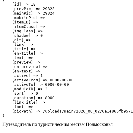
    [id] => 18

    [prevPic] => 29823

    [mainPic] => 29824

    [mobilePic] => 

    [itemID] => 

    [itemClass] => 

    [imgClass] => 

    [shadow] => 0

    [alt] => 

    [link] => 

    [title] => 

    [en-title] => 

    [text] => 

    [preview] => 

    [en-preview] => 

    [en-text] => 

    [active] => 1

    [activeFrom] => 0000-00-00

    [activeTo] => 0000-00-00

    [moduleID] => 2

    [sort] => 0

    [duration] => 8000

    [linkTitle] => 

    [font] => 

    [picPath] => /uploads/main/2026_06_02/6a1e865fb9571
Путеводитель по туристическим местам Подмосковья