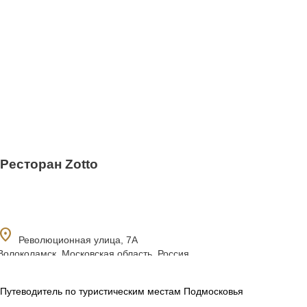
Ресторан Zotto
ocation_on
Революционная улица, 7А
Волоколамск, Московская область, Россия
Путеводитель по туристическим местам Подмосковья