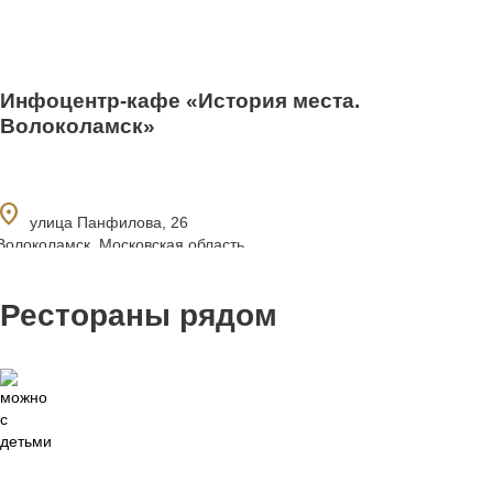
Инфоцентр‑кафе «История места.
Волоколамск»
ocation_on
улица Панфилова, 26
Волоколамск, Московская область.
Рестораны рядом
0