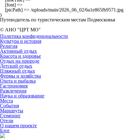
    [font] => 

    [picPath] => /uploads/main/2026_06_02/6a1e865fb9571.jpg

Путеводитель по туристическим местам Подмосковья
© АНО "ЦРТ МО"
Политика конфиденциальности
Культура и история
Религия
Активный отдых
Красота и здоровье
Отдых на природе
Детский отдых
Пляжный отдых
Фермы и хозяйства
Охота и рыбалка
Гастрономия
Развлечения
Наука и образование
Места
События
Маршруты
Глэмпинг
Отели
О нашем проекте
Блог