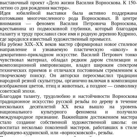
выставочный проект «Дело жизни Василия Ворноскова. К 150-
летию со дня рождения мастера».
Идея юбилейной выставки была активно поддержана
потомками многочисленного рода Ворносковых. В центре
внимания — феномен Василия Петровича Ворноскова,
крестьянина из подмосковной глубинки, который благодаря
таланту и труду прославил свое имя и родную деревню Кудрино,
где зародился известный художественный промысел.
На рубеже XIX–XX веков мастер сформировал новое стилевое
направление и узнаваемую пластическую «школу» в
декоративно-прикладном искусстве. Василий Петрович тонко
чувствовал материал, обладал редким даром стилизации и
композиционной импровизации, владел широким спектром
технических приемов и отличался постоянным стремлением к
творческому поиску. Он авторски переосмыслил традиции
народной резной скульптуры, органично включая в композиции
изображения цветов, птиц и животных, а позднее — символику
советской эпохи.
Благодаря таланту, трудолюбию и настойчивости Ворноскова
традиционное искусство русской резьбы по дереву в течение
нескольких десятилетий XX века вышло на уровень
национального культурного феномена и получило
международное признание. Важнейшим достижением мастера
стало создание собственной художественной школы: он
воспитал несколько поколений мастеров, работавших в стиле
абрамцево-кудринской, или «ворносковской», резьбы.