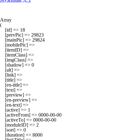
Array

(

    [id] => 18

    [prevPic] => 29823

    [mainPic] => 29824

    [mobilePic] => 

    [itemID] => 

    [itemClass] => 

    [imgClass] => 

    [shadow] => 0

    [alt] => 

    [link] => 

    [title] => 

    [en-title] => 

    [text] => 

    [preview] => 

    [en-preview] => 

    [en-text] => 

    [active] => 1

    [activeFrom] => 0000-00-00

    [activeTo] => 0000-00-00

    [moduleID] => 2

    [sort] => 0

    [duration] => 8000

    [linkTitle] => 
