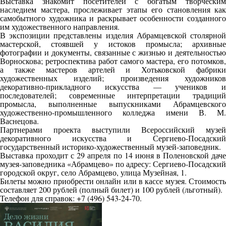
Выставка знакомит посетителей с богатым творческим
наследием мастера, прослеживает этапы его становления как
самобытного художника и раскрывает особенности созданного
им художественного направления.
В экспозиции представлены изделия Абрамцевской столярной
мастерской, стоявшей у истоков промысла; архивные
фотографии и документы, связанные с жизнью и деятельностью
Ворноскова; ретроспектива работ самого мастера, его потомков,
а также мастеров артелей и Хотьковской фабрики
художественных изделий; произведения художников
декоративно-прикладного искусства — учеников и
последователей; современные интерпретации традиций
промысла, выполненные выпускниками Абрамцевского
художественно-промышленного колледжа имени В. М.
Васнецова.
Партнерами проекта выступили Всероссийский музей
декоративного искусства и Сергиево-Посадский
государственный историко-художественный музей-заповедник.
Выставка проходит с 29 апреля по 14 июня в Поленовской даче
музея-заповедника «Абрамцево» по адресу: Сергиево-Посадский
городской округ, село Абрамцево, улица Музейная, 1.
Билеты можно приобрести онлайн или в кассе музея. Стоимость
составляет 200 рублей (полный билет) и 100 рублей (льготный).
Телефон для справок: +7 (496) 543-24-70.