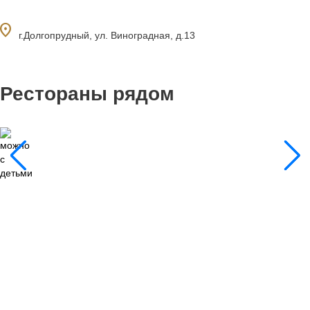
ocation_on
г.Долгопрудный, ул. Виноградная, д.13
Рестораны рядом
0