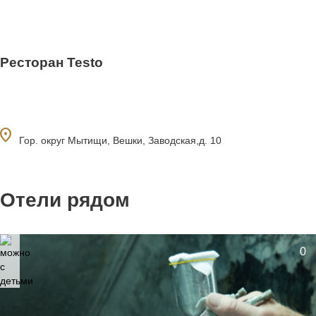
Ресторан Testo
ocation_on
Гор. округ Мытищи, Вешки, Заводская,д. 10
Отели рядом
0