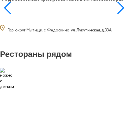
ocation_on
Гор. округ Мытищи, с. Федоскино, ул. Лукутинская, д.33А
Рестораны рядом
0