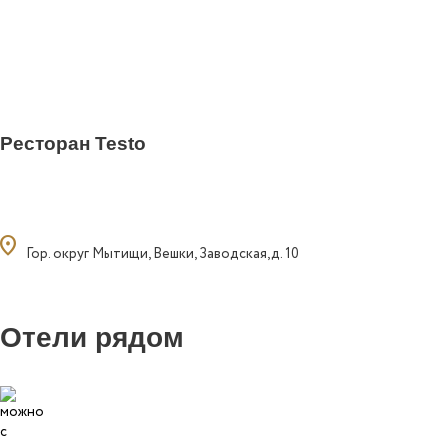
Ресторан Testo
ocation_on
Гор. округ Мытищи, Вешки, Заводская,д. 10
Отели рядом
0