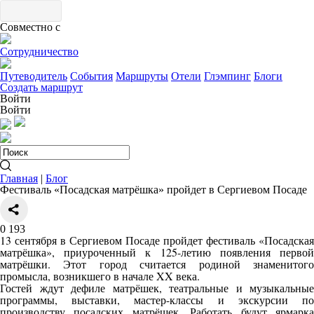
Совместно с
Сотрудничество
Путеводитель
События
Маршруты
Отели
Глэмпинг
Блоги
Создать маршрут
Войти
Войти
Главная
|
Блог
Фестиваль «Посадская матрёшка» пройдет в Сергиевом Посаде
0
193
13 сентября в Сергиевом Посаде пройдет фестиваль «Посадская
матрёшка», приуроченный к 125-летию появления первой
матрёшки. Этот город считается родиной знаменитого
промысла, возникшего в начале XX века.
Гостей ждут дефиле матрёшек, театральные и музыкальные
программы, выставки, мастер-классы и экскурсии по
производству посадских матрёшек. Работать будут ярмарка