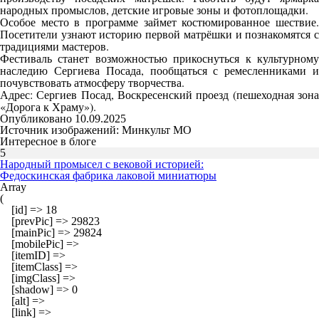
народных промыслов, детские игровые зоны и фотоплощадки.
Особое место в программе займет костюмированное шествие.
Посетители узнают историю первой матрёшки и познакомятся с
традициями мастеров.
Фестиваль станет возможностью прикоснуться к культурному
наследию Сергиева Посада, пообщаться с ремесленниками и
почувствовать атмосферу творчества.
Адрес: Сергиев Посад, Воскресенский проезд (пешеходная зона
«Дорога к Храму»).
Опубликовано 10.09.2025
Источник изображений: Минкульт МО
Интересное в блоге
5
Народный промысел с вековой историей:
Федоскинская фабрика лаковой миниатюры
Array

(

    [id] => 18

    [prevPic] => 29823

    [mainPic] => 29824

    [mobilePic] => 

    [itemID] => 

    [itemClass] => 

    [imgClass] => 

    [shadow] => 0

    [alt] => 

    [link] => 
