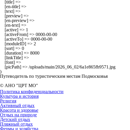
    [title] => 

    [en-title] => 

    [text] => 

    [preview] => 

    [en-preview] => 

    [en-text] => 

    [active] => 1

    [activeFrom] => 0000-00-00

    [activeTo] => 0000-00-00

    [moduleID] => 2

    [sort] => 0

    [duration] => 8000

    [linkTitle] => 

    [font] => 

    [picPath] => /uploads/main/2026_06_02/6a1e865fb9571.jpg

Путеводитель по туристическим местам Подмосковья
© АНО "ЦРТ МО"
Политика конфиденциальности
Культура и история
Религия
Активный отдых
Красота и здоровье
Отдых на природе
Детский отдых
Пляжный отдых
Фермы и хозяйства