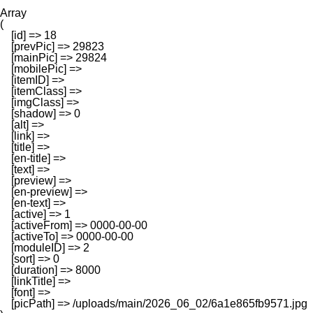
Array

(

    [id] => 18

    [prevPic] => 29823

    [mainPic] => 29824

    [mobilePic] => 

    [itemID] => 

    [itemClass] => 

    [imgClass] => 

    [shadow] => 0

    [alt] => 

    [link] => 

    [title] => 

    [en-title] => 

    [text] => 

    [preview] => 

    [en-preview] => 

    [en-text] => 

    [active] => 1

    [activeFrom] => 0000-00-00

    [activeTo] => 0000-00-00

    [moduleID] => 2

    [sort] => 0

    [duration] => 8000

    [linkTitle] => 

    [font] => 

    [picPath] => /uploads/main/2026_06_02/6a1e865fb9571.jpg
