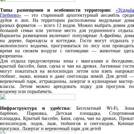
Типы размещения и особенности территории:
«Усадьб
Гребнево»
— это старинный архитектурный ансамбль среди
дубов и лип. На территории расположены модульные дома
разных форматов — всего 12 видов. Можно выбрать домик для
большой семьи или уютное место для уединенного отдыха.
Варианты размещения включают популярные А-фреймы, дома
на дереве, барнхаусы и коттеджи. Гости могут отдыхать у
живописного водоема, прогуливаться по лесу или проводить
время на свежем воздухе с питомцами — животные здесь
разрешены.
Для отдыха предусмотрены зоны с мангалами и беседками,
крытый бассейн, баня, сауна и чан на дровах. Активные гости
могут покататься на велосипедах летом или взять напрокат
тюбинг, лыжи, коньки и даже снегоходы зимой. Для детей —
веревочный парк, аттракционы, лазертаг и кулинарные мастер-
классы. Летом можно арендовать лодку для прогулок по
водоему или порыбачить.
Инфраструктура и удобства:
Бесплатный Wi-Fi, Зона
барбекю, Парковка, Детская площадка, Спортивная
площадка, Крытый бассейн, Баня, сауна, чан на дровах, Прокат
велосипедов, лодок, лыж, тюбингов и снегоходов, Конные
прогулки,
Лазертаг и веревочный парк для детей