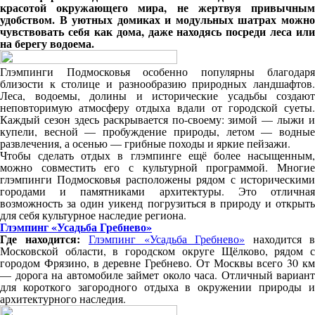
красотой окружающего мира, не жертвуя привычным
удобством. В уютных домиках и модульных шатрах можно
чувствовать себя как дома, даже находясь посреди леса или
на берегу водоема.
Глэмпинги Подмосковья особенно популярны благодаря
близости к столице и разнообразию природных ландшафтов.
Леса, водоемы, долины и исторические усадьбы создают
неповторимую атмосферу отдыха вдали от городской суеты.
Каждый сезон здесь раскрывается по-своему: зимой — лыжи и
купели, весной — пробуждение природы, летом — водные
развлечения, а осенью — грибные походы и яркие пейзажи.
Чтобы сделать отдых в глэмпинге ещё более насыщенным,
можно совместить его с культурной программой. Многие
глэмпинги Подмосковья расположены рядом с историческими
городами и памятниками архитектуры. Это отличная
возможность за один уикенд погрузиться в природу и открыть
для себя культурное наследие региона.
Глэмпинг «Усадьба Гребнево»
Где находится:
Глэмпинг «Усадьба Гребнево»
находится в
Московской области, в городском округе Щёлково, рядом с
городом Фрязино, в деревне Гребнево. От Москвы всего 30 км
— дорога на автомобиле займет около часа. Отличный вариант
для короткого загородного отдыха в окружении природы и
архитектурного наследия.