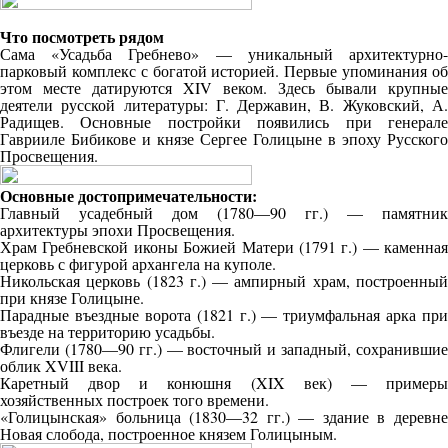
Что посмотреть рядом
Сама «Усадьба Гребнево» — уникальный архитектурно-
парковый комплекс с богатой историей. Первые упоминания об
этом месте датируются XIV веком. Здесь бывали крупные
деятели русской литературы: Г. Державин, В. Жуковский, А.
Радищев. Основные постройки появились при генерале
Гаврииле Бибикове и князе Сергее Голицыне в эпоху Русского
Просвещения.
Основные достопримечательности:
Главный усадебный дом (1780—90 гг.) — памятник
архитектуры эпохи Просвещения.
Храм Гребневской иконы Божией Матери (1791 г.) — каменная
церковь с фигурой архангела на куполе.
Никольская церковь (1823 г.) — ампирный храм, построенный
при князе Голицыне.
Парадные въездные ворота (1821 г.) — триумфальная арка при
въезде на территорию усадьбы.
Флигели (1780—90 гг.) — восточный и западный, сохранившие
облик XVIII века.
Каретный двор и конюшня (XIX век) — примеры
хозяйственных построек того времени.
«Голицынская» больница (1830—32 гг.) — здание в деревне
Новая слобода, построенное князем Голицыным.