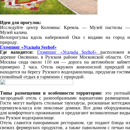
Идеи для прогулок:
Исследуйте центр Коломны: Кремль — Музей пастилы —
Музей калача.
Велопрогулка вдоль набережной Оки с видами на город и
природу.
Глэмпинг «Усадьба Seehof»
Где находится:
Глэмпинг «Усадьба Seehof»
расположен в
деревне Овсяники, в Рузском районе Московской области. От
Москвы сюда около 110 км — дорога на автомобиле займет
примерно 2 часа. Отель окружен живописной природой и
находится на берегу Рузского водохранилища, предлагая гостям
спокойный отдых в гармонии с природой.
Типы размещения и особенности территории:
это уютный
загородный отель с разнообразными вариантами размещения.
Гости могут выбрать стильные таунхаусы, роскошные коттеджи
премиум-класса или люксовые домики. Все дома оборудованы
для комфортного проживания и предлагают великолепные виды
на Рузское водохранилище.
Отель славится панорамным рестораном, где подают блюда из
свежих фермерских продуктов, а также павильоном с печью на