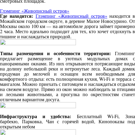
смотровых площадок.
Глэмпинг «Живописный остров»
Где находится:
Глэмпинг «Живописный остров»
находится 
Можайском городском округе, в деревне Малое Новосурино. От
Москвы около 100 км — на автомобиле дорога займет примерно
2 часа. Место идеально подходит для тех, кто хочет отдохнуть в
тишине и наслаждаться природой.
Типы размещения и особенности территории:
Глэмпинг
предлагает размещение в уютных модульных домах с
панорамными окнами. Из них открываются потрясающие виды
на долину небольшой реки и нетронутые леса. Каждый домик
продуман до мелочей и оснащен всем необходимым для
комфортного отдыха: есть полноценная кухня, Wi-Fi и терраса с
мангалом. Можно приехать с питомцем и наслаждаться отдыхом
на свежем воздухе. Прямо из окон можно наблюдать за птицами
и лесными животными, а прогулка по окрестностям станет
отличным вариантом досуга.
Инфраструктура и удобства:
Бесплатный Wi-Fi,
Зона
барбекю,
Парковка,
Чан с горячей водой,
Кинопоказы по
открытым небом