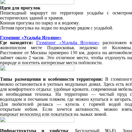
Идеи для прогулок
Пешеходный маршрут по территории усадьбы с осмотром
исторических зданий и храмов.
Конная прогулка по парку и к водоему.
Летняя прогулка на лодке по водоему рядом с усадьбой.
Глэмпинг «Усадьба Ягодное»
Где находится:
Глэмпинг «Усадьба Ягодное»
расположен 
живописном месте Подмосковья, недалеко от Коломны.
Расстояние от Москвы примерно 130 км, дорога на автомобиле
займет около 2 часов. Это отличное место, чтобы отдохнуть на
природе и посетить интересные места поблизости.
Типы размещения и особенности территории:
В глэмпинг
можно остановиться в уютных модульных домах. Здесь есть всё
для комфортного отдыха: удобные кровати, современная мебель
и необходимая техника. На территории — чистый пруд с
водопадом и песчаным пляжем, где можно купаться и загорать.
Для любителей релакса — купель с горячей водой под
открытым небом. Если хочется активности, можно взять
напрокат велосипед или покататься на лыжах зимой.
Инфраструктура и удобства
: Бесплатный Wi-Fi,
Зон