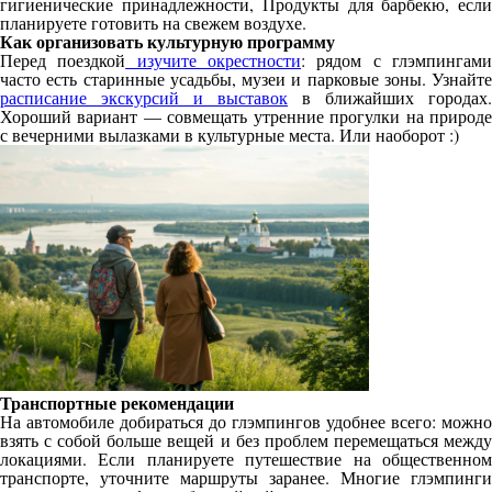
гигиенические принадлежности​​​​​​​,
Продукты для барбекю, есл
планируете готовить на свежем воздухе.
Как организовать культурную программу
Перед поездкой
изучите окрестности
: рядом с глэмпингам
часто есть старинные усадьбы, музеи и парковые зоны. Узнайте
расписание экскурсий и выставок
в ближайших городах.
Хороший вариант — совмещать утренние прогулки на природе
с вечерними вылазками в культурные места. Или наоборот :)
Транспортные рекомендации
На автомобиле добираться до глэмпингов удобнее всего: можно
взять с собой больше вещей и без проблем перемещаться между
локациями. Если планируете путешествие на общественном
транспорте, уточните маршруты заранее. Многие глэмпинги