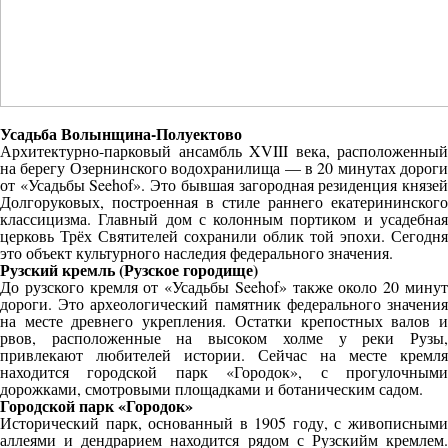
Усадьба Волынщина-Полуектово
Архитектурно-парковый ансамбль XVIII века, расположенный
на берегу Озернинского водохранилища — в 20 минутах дороги
от «Усадьбы Seehof». Это бывшая загородная резиденция князей
Долгоруковых, построенная в стиле раннего екатерининского
классицизма. Главный дом с колонным портиком и усадебная
церковь Трёх Святителей сохранили облик той эпохи. Сегодня
это объект культурного наследия федерального значения.
Рузский кремль (Рузское городище)
До рузского кремля от «Усадьбы Seehof» также около 20 минут
дороги. Это археологический памятник федерального значения
на месте древнего укрепления. Остатки крепостных валов и
рвов, расположенные на высоком холме у реки Рузы,
привлекают любителей истории. Сейчас на месте кремля
находится городской парк «Городок», с прогулочными
дорожками, смотровыми площадками и ботаническим садом.
Городской парк «Городок»
Исторический парк, основанный в 1905 году, с живописными
аллеями и дендрарием находится рядом с Рузскийм кремлем.