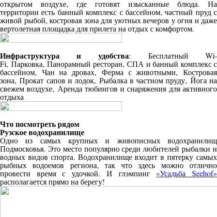
открытом воздухе, где готовят изысканные блюда. На
территории есть банный комплекс с бассейном, частный пруд с
живой рыбой, костровая зона для уютных вечеров у огня и даже
вертолетная площадка для прилета на отдых с комфортом.
Инфраструктура и удобства
:
Бесплатный Wi-
Fi,
Парковка,
Панорамный ресторан,
СПА и банный комплекс с
бассейном,
Чан на дровах,
Ферма с животными,
Кострова
зона,
Прокат сапов и лодок,
Рыбалка в частном пруду,
Йога н
свежем воздухе,
Аренда тюбингов и снаряжения для активног
отдыха
Что посмотреть рядом
Рузское водохранилище
Одно из самых крупных и живописных водохранилищ
Подмосковья. Это место популярно среди любителей рыбалки и
водных видов спорта. Водохранилище входит в пятерку самых
рыбных водоемов региона, так что здесь можно отлично
провести время с удочкой. И глэмпинг
«Усадьба Seehof
располагается прямо на берегу!