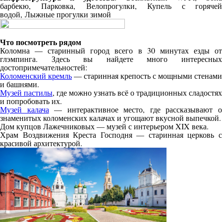
барбекю,
Парковка,
Велопрогулки,
Купель с горяче
водой,
Лыжные прогулки зимой
Что посмотреть рядом
Коломна — старинный город всего в 30 минутах езды от
глэмпинга. Здесь вы найдете много интересных
достопримечательностей:
Коломенский кремль
— старинная крепость с мощными стенами
и башнями.
Музей пастилы
, где можно узнать всё о традиционных сладостях
и попробовать их.
Музей калача
— интерактивное место, где рассказывают 
знаменитых коломенских калачах и угощают вкусной выпечкой.
Дом купцов Лажечниковых — музей с интерьером XIX века.
Храм Воздвижения Креста Господня — старинная церковь с
красивой архитектурой.