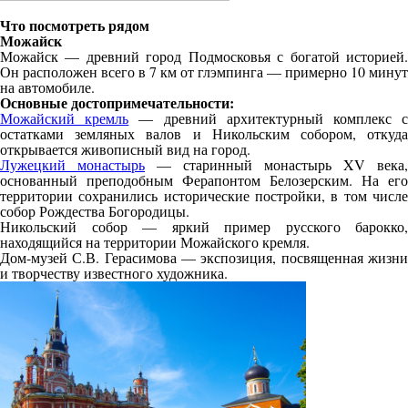
Что посмотреть рядом
Можайск
Можайск — древний город Подмосковья с богатой историей.
Он расположен всего в 7 км от глэмпинга — примерно 10 минут
на автомобиле.
Основные достопримечательности:
Можайский кремль
— древний архитектурный комплекс 
остатками земляных валов и Никольским собором, откуда
открывается живописный вид на город.
Лужецкий монастырь
— старинный монастырь XV века,
основанный преподобным Ферапонтом Белозерским. На его
территории сохранились исторические постройки, в том числе
собор Рождества Богородицы.
Никольский собор — яркий пример русского барокко,
находящийся на территории Можайского кремля.
Дом-музей С.В. Герасимова — экспозиция, посвященная жизни
и творчеству известного художника.