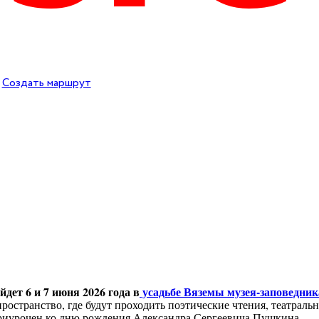
Создать маршрут
ет 6 и 7 июня 2026 года в
усадьбе Вяземы музея-заповедник
пространство, где будут проходить поэтические чтения, театрал
приурочен ко дню рождения Александра Сергеевича Пушкина.