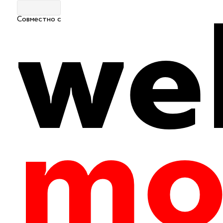
Совместно с
Главная
|
События
Литературный фестиваль «Проект: ПОЭТ»
0
601