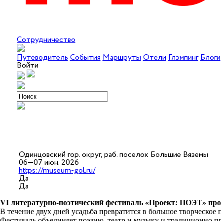
Сотрудничество
Путеводитель
События
Маршруты
Отели
Глэмпинг
Блоги
Войти
Одинцовский гор. округ, раб. поселок Большие Вяземы
06—07 июн. 2026
https://museum-gol.ru/
Да
Да
VI литературно-поэтический фестиваль «Проект: ПОЭТ» пройд
В течение двух дней усадьба превратится в большое творческое 
Фестиваль объединяет поэзию, театр и музыку и традиционно 