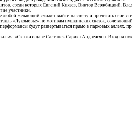
антов, среди которых Евгений Князев, Виктор Вержбицкий, Вла
гие участники.
 любой желающий сможет выйти на сцену и прочитать свои сти
ктакль «Лукоморье» по мотивам пушкинских сказок, сочетающий
ерформансы будут развертываться прямо в парковых аллеях, пре
ильма «Сказка о царе Салтане» Сарика Андреасяна. Вход на пок