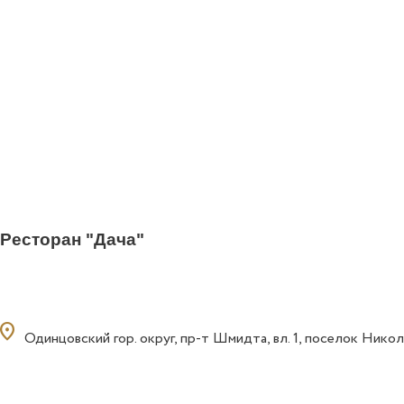
Ресторан "Дача"
ocation_on
Одинцовский гор. округ, пр-т Шмидта, вл. 1, поселок Никол