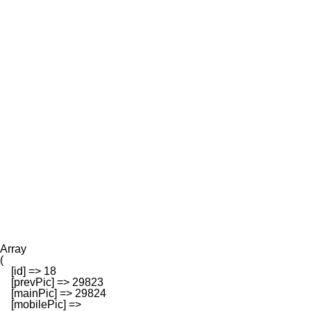
С
Возмож
Array

(

    [id] => 18

    [prevPic] => 29823

    [mainPic] => 29824

    [mobilePic] => 
