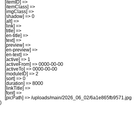
    [itemID] => 

    [itemClass] => 

    [imgClass] => 

    [shadow] => 0

    [alt] => 

    [link] => 

    [title] => 

    [en-title] => 

    [text] => 

    [preview] => 

    [en-preview] => 

    [en-text] => 

    [active] => 1

    [activeFrom] => 0000-00-00

    [activeTo] => 0000-00-00

    [moduleID] => 2

    [sort] => 0

    [duration] => 8000

    [linkTitle] => 

    [font] => 

    [picPath] => /uploads/main/2026_06_02/6a1e865fb9571.jpg
