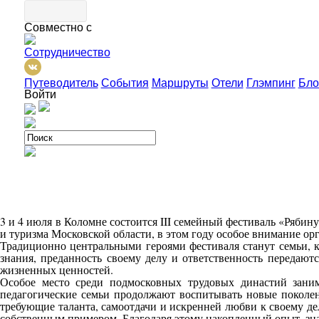
Совместно с
Сотрудничество
Путеводитель
События
Маршруты
Отели
Глэмпинг
Бло
Войти
3 и 4 июля в Коломне состоится III семейный фестиваль «Ряб
и туризма Московской области, в этом году особое внимание ор
Традиционно центральными героями фестиваля станут семьи, ко
знания, преданность своему делу и ответственность передают
жизненных ценностей.
Особое место среди подмосковных трудовых династий заним
педагогические семьи продолжают воспитывать новые поколени
требующие таланта, самоотдачи и искренней любви к своему де
собственным примером. Благодаря этому накопленный опыт, зн