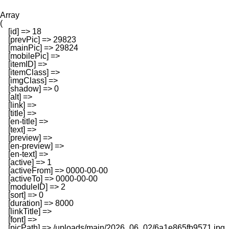
Array

(

    [id] => 18

    [prevPic] => 29823

    [mainPic] => 29824

    [mobilePic] => 

    [itemID] => 

    [itemClass] => 

    [imgClass] => 

    [shadow] => 0

    [alt] => 

    [link] => 

    [title] => 

    [en-title] => 

    [text] => 

    [preview] => 

    [en-preview] => 

    [en-text] => 

    [active] => 1

    [activeFrom] => 0000-00-00

    [activeTo] => 0000-00-00

    [moduleID] => 2

    [sort] => 0

    [duration] => 8000

    [linkTitle] => 

    [font] => 

    [picPath] => /uploads/main/2026_06_02/6a1e865fb9571.jpg
