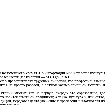
ди Коломенского кремля. По информации Министерства культуры
олее шести десятилетий — от 60 до 65 лет.
ет о представителях трудовых династий, где профессиональные
вится не просто работой, а важной частью семейной истории и
яжении многих лет. В первую очередь это образование, где
тановится семейной традицией; а также культура и искусство,
диций, передавая детям уважение к профессии и вдохновляя их
сятилетиями.