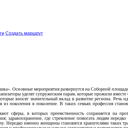
ги
Создать маршрут
инушка». Основные мероприятия развернутся на Соборной площа
ганизаторы уделят супружеским парам, которые прожили вместе б
торые вносят значительный вклад в развитие региона. Речь ид
ся из поколения в поколение. В таких семьях профессия стано
ают сферы, в которых преемственность сохраняется на прот
я; здравоохранение, где стремление помогать людям нередко с
лу. Нередко именно женщины становятся хранителями таких тра
ания и профессиональные навыки сохраняются и развиваются де