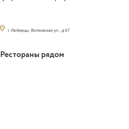
ocation_on
г. Люберцы, Волковская ул., д.67
Рестораны рядом