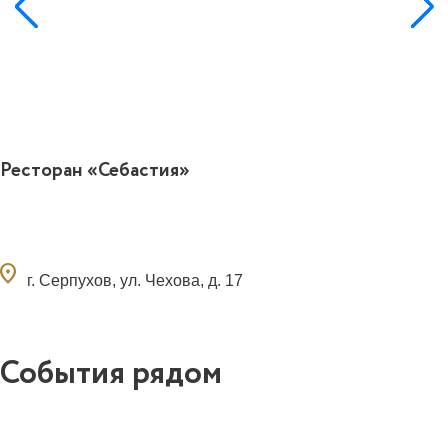
Ресторан «Себастия»
ocation_on
г. Серпухов, ул. Чехова, д. 17
События рядом
0