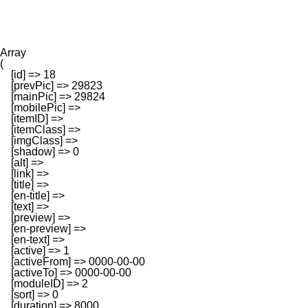
Array

(

    [id] => 18

    [prevPic] => 29823

    [mainPic] => 29824

    [mobilePic] => 

    [itemID] => 

    [itemClass] => 

    [imgClass] => 

    [shadow] => 0

    [alt] => 

    [link] => 

    [title] => 

    [en-title] => 

    [text] => 

    [preview] => 

    [en-preview] => 

    [en-text] => 

    [active] => 1

    [activeFrom] => 0000-00-00

    [activeTo] => 0000-00-00

    [moduleID] => 2

    [sort] => 0

    [duration] => 8000
