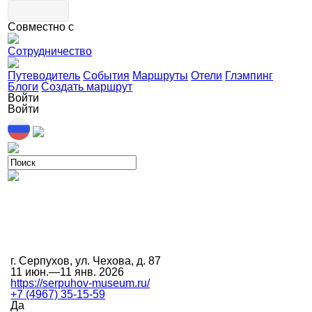
Совместно с
Сотрудничество
Путеводитель
События
Маршруты
Отели
Глэмпинг
Блоги
Создать маршрут
Войти
Войти
г. Серпухов, ул. Чехова, д. 87
11 июн.—11 янв. 2026
https://serpuhov-museum.ru/
+7 (4967) 35-15-59
Да