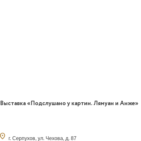
Выставка «Подслушано у картин. Лямуан и Анже»
ocation_on
г. Серпухов, ул. Чехова, д. 87