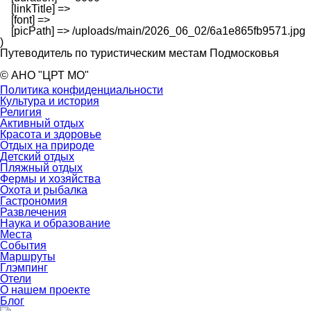
    [linkTitle] => 

    [font] => 

    [picPath] => /uploads/main/2026_06_02/6a1e865fb9571.jpg

Путеводитель по туристическим местам Подмосковья
© АНО "ЦРТ МО"
Политика конфиденциальности
Культура и история
Религия
Активный отдых
Красота и здоровье
Отдых на природе
Детский отдых
Пляжный отдых
Фермы и хозяйства
Охота и рыбалка
Гастрономия
Развлечения
Наука и образование
Места
События
Маршруты
Глэмпинг
Отели
О нашем проекте
Блог