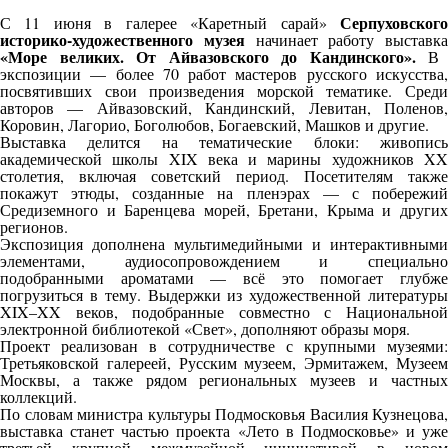
Серпуховског
С 11 июня в галерее «Каретный сарай»
историко-художественного музея
начинает работу выставка
«Море великих. От Айвазовского до Кандинского».
В
экспозиции — более 70 работ мастеров русского искусства,
посвятивших свои произведения морской тематике. Среди
авторов — Айвазовский, Кандинский, Левитан, Поленов,
Коровин, Лагорио, Боголюбов, Богаевский, Машков и другие.
Выставка делится на тематические блоки: живопись
академической школы XIX века и марины художников XX
столетия, включая советский период. Посетителям также
покажут этюды, созданные на пленэрах — с побережий
Средиземного и Баренцева морей, Бретани, Крыма и других
регионов.
Экспозиция дополнена мультимедийными и интерактивными
элементами, аудиосопровождением и специально
подобранными ароматами — всё это помогает глубже
погрузиться в тему. Выдержки из художественной литературы
XIX–XX веков, подобранные совместно с Национальной
электронной библиотекой «Свет», дополняют образы моря.
Проект реализован в сотрудничестве с крупными музеями:
Третьяковской галереей, Русским музеем, Эрмитажем, Музеем
Москвы, а также рядом региональных музеев и частных
коллекций.
По словам министра культуры Подмосковья Василия Кузнецова,
выставка станет частью проекта «Лето в Подмосковье» и уже
третьей крупной межмузейной инициативой в новом