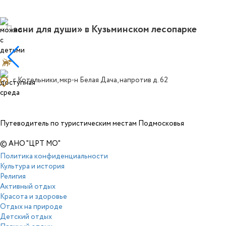
«Песни для души» в Кузьминском лесопарке
ocation_on
г. Котельники, мкр-н Белая Дача, напротив д. 62
Путеводитель по туристическим местам Подмосковья
© АНО "ЦРТ МО"
Политика конфиденциальности
Культура и история
Религия
Активный отдых
Красота и здоровье
Отдых на природе
Детский отдых