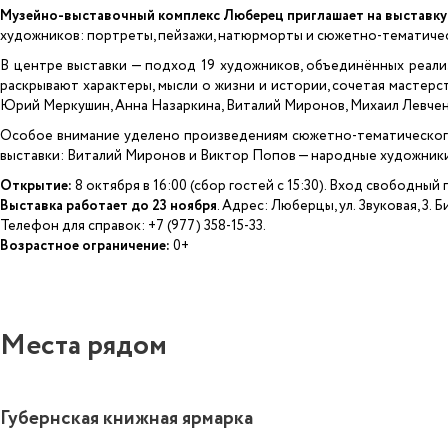
Музейно-выставочный комплекс Люберец приглашает на выставку
художников: портреты, пейзажи, натюрморты и сюжетно-тематиче
В центре выставки — подход 19 художников, объединённых реал
раскрывают характеры, мысли о жизни и истории, сочетая мастерс
Юрий Меркушин, Анна Назаркина, Виталий Миронов, Михаил Левчен
Особое внимание уделено произведениям сюжетно-тематического 
выставки: Виталий Миронов и Виктор Попов — народные художники 
Открытие:
8 октября в 16:00 (сбор гостей с 15:30). Вход свободн
Выставка работает до 23 ноября
. Адрес: Люберцы, ул. Звуковая, 3. 
Телефон для справок: +7 (977) 358-15-33.
Возрастное ограничение:
0+
Места рядом
Губернская книжная ярмарка