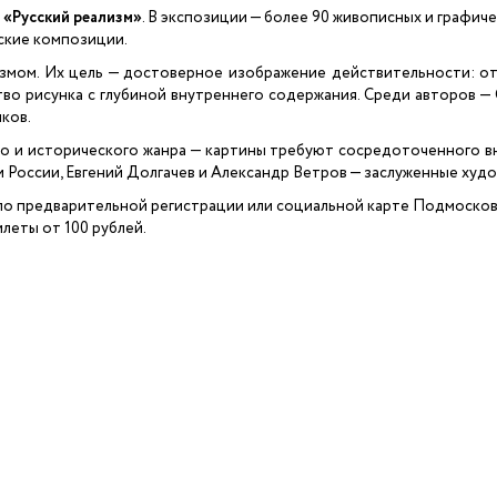
 «Русский реализм»
. В экспозиции — более 90 живописных и графи
ские композиции.
измом. Их цель — достоверное изображение действительности: 
тво рисунка с глубиной внутреннего содержания. Среди авторов — 
ков.
и исторического жанра — картины требуют сосредоточенного вни
России, Евгений Долгачев и Александр Ветров — заслуженные худо
ый по предварительной регистрации или социальной карте Подмосков
Билеты от 100 рублей.