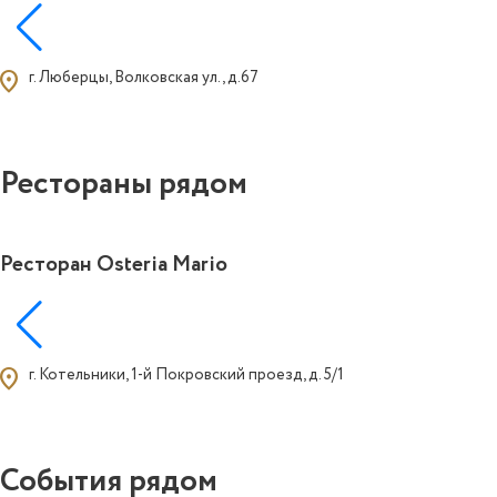
ocation_on
г. Люберцы, Волковская ул., д.67
Рестораны рядом
Ресторан Osteria Mario
ocation_on
г. Котельники, 1-й Покровский проезд, д. 5/1
События рядом