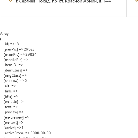
г. Сергиев Посад, пр-кт. Красной Армии, д. 144
Array

(

    [id] => 18

    [prevPic] => 29823

    [mainPic] => 29824

    [mobilePic] => 

    [itemID] => 

    [itemClass] => 

    [imgClass] => 

    [shadow] => 0

    [alt] => 

    [link] => 

    [title] => 

    [en-title] => 

    [text] => 

    [preview] => 

    [en-preview] => 

    [en-text] => 

    [active] => 1

    [activeFrom] => 0000-00-00
