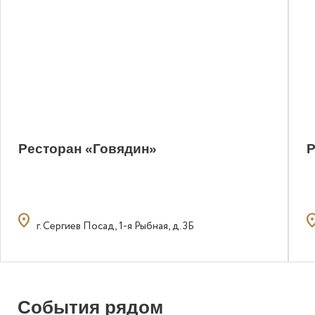
Ресторан «Говядин»
Р
location_on
locatio
г. Сергиев Посад, 1-я Рыбная, д. 3Б
События рядом