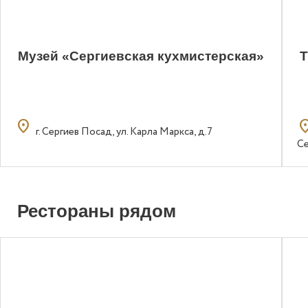
Музей «Сергиевская кухмистерская»
Т
location_on
locatio
г. Сергиев Посад, ул. Карла Маркса, д.7
Се
Рестораны рядом
0