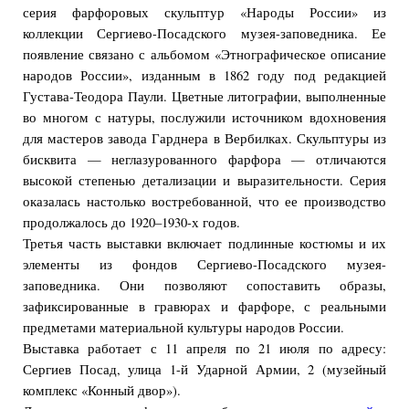
серия фарфоровых скульптур «Народы России» из
коллекции Сергиево-Посадского музея-заповедника. Ее
появление связано с альбомом «Этнографическое описание
народов России», изданным в 1862 году под редакцией
Густава-Теодора Паули. Цветные литографии, выполненные
во многом с натуры, послужили источником вдохновения
для мастеров завода Гарднера в Вербилках. Скульптуры из
бисквита — неглазурованного фарфора — отличаются
высокой степенью детализации и выразительности. Серия
оказалась настолько востребованной, что ее производство
продолжалось до 1920–1930-х годов.
Третья часть выставки включает подлинные костюмы и их
элементы из фондов Сергиево-Посадского музея-
заповедника. Они позволяют сопоставить образы,
зафиксированные в гравюрах и фарфоре, с реальными
предметами материальной культуры народов России.
Выставка работает с 11 апреля по 21 июля по адресу:
Сергиев Посад, улица 1-й Ударной Армии, 2 (музейный
комплекс «Конный двор»).