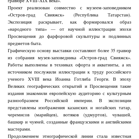
гравюре XVIII–XIX века».
Проект реализован совместно с музеем-заповедником
«Остров-град Свияжск» (Республика Татарстан).
Экспозиция раскрывает, как формировался образ
«народного типа» — от научной иллюстрации эпохи
Просвещения до фарфоровой скульптуры и подлинных
предметов быта.
Графическую основу выставки составляют более 35 гравюр
из собрания музея-заповедника «Остров-град Свияжск».
Работы выполнены в техниках офорта и акватинты, а их
источником послужили иллюстрации к труду российского
ученого XVIII века Иоанна Готлиба Георги. В эпоху
Великих географических открытий и Просвещения такие
издания знакомили европейскую аудиторию с культурным
разнообразием Российской империи. В экспозиции
представлены изображения казанских и ногайских татар,
черемисов (марийцев), вотяков (удмуртов), чувашей,
башкир и чукчей, созданные французскими и английскими
мастерами.
Продолжением этнографической линии стала известная