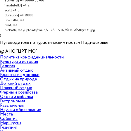
    [activeTo] => 0000-00-00

    [moduleID] => 2

    [sort] => 0

    [duration] => 8000

    [linkTitle] => 

    [font] => 

    [picPath] => /uploads/main/2026_06_02/6a1e865fb9571.jpg

Путеводитель по туристическим местам Подмосковья
© АНО "ЦРТ МО"
Политика конфиденциальности
Культура и история
Религия
Активный отдых
Красота и здоровье
Отдых на природе
Детский отдых
Пляжный отдых
Фермы и хозяйства
Охота и рыбалка
Гастрономия
Развлечения
Наука и образование
Места
События
Маршруты
Глэмпинг