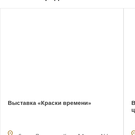
0
Выставка «Краски времени»
В
ц
location_on
locatio