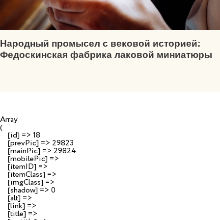
Народный промысел с вековой историей:
Федоскинская фабрика лаковой миниатюры
Array

(

    [id] => 18

    [prevPic] => 29823

    [mainPic] => 29824

    [mobilePic] => 

    [itemID] => 

    [itemClass] => 

    [imgClass] => 

    [shadow] => 0

    [alt] => 

    [link] => 

    [title] => 
