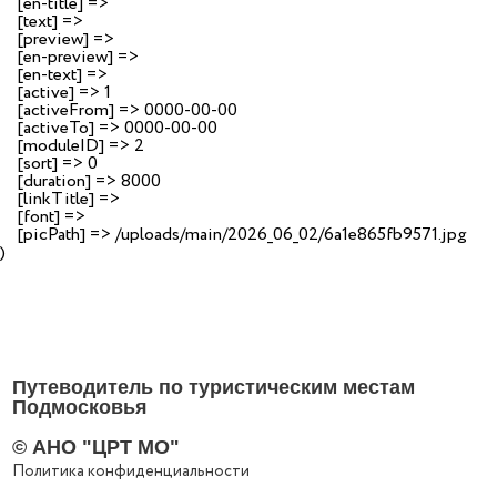
    [en-title] => 

    [text] => 

    [preview] => 

    [en-preview] => 

    [en-text] => 

    [active] => 1

    [activeFrom] => 0000-00-00

    [activeTo] => 0000-00-00

    [moduleID] => 2

    [sort] => 0

    [duration] => 8000

    [linkTitle] => 

    [font] => 

    [picPath] => /uploads/main/2026_06_02/6a1e865fb9571.jpg

Путеводитель по туристическим местам
Подмосковья
© АНО "ЦРТ МО"
Политика конфиденциальности