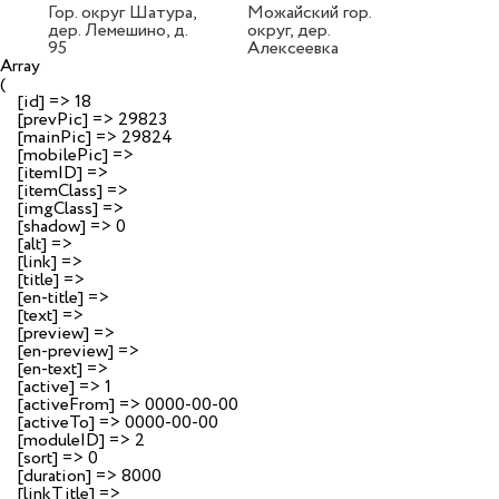
Гор. округ Шатура,
Можайский гор.
дер. Лемешино, д.
округ, дер.
95
Алексеевка
Array

(

    [id] => 18

    [prevPic] => 29823

    [mainPic] => 29824

    [mobilePic] => 

    [itemID] => 

    [itemClass] => 

    [imgClass] => 

    [shadow] => 0

    [alt] => 

    [link] => 

    [title] => 

    [en-title] => 

    [text] => 

    [preview] => 

    [en-preview] => 

    [en-text] => 

    [active] => 1

    [activeFrom] => 0000-00-00

    [activeTo] => 0000-00-00

    [moduleID] => 2

    [sort] => 0

    [duration] => 8000

    [linkTitle] => 
