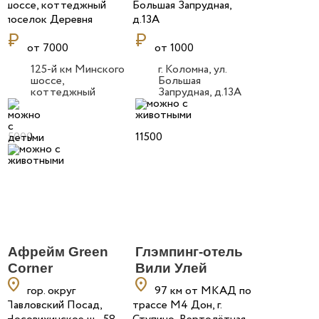
шоссе, коттеджный
Большая Запрудная,
поселок Деревня
д.13А
currency_ruble
currency_ruble
от 7000
от 1000
125-й км Минского
г. Коломна, ул.
шоссе,
Большая
коттеджный
Запрудная, д.13А
поселок Деревня
5000
11500
Афрейм Green
Глэмпинг-отель
Corner
Вили Улей
location_on
location_on
гор. округ
97 км от МКАД по
Павловский Посад,
трассе М4 Дон, г.