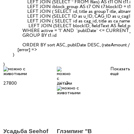
                    LEFT JOIN (SELECT * FROM files) AS t11 ON t11.id
                    LEFT JOIN iblock_group AS t7 ON t7.blockID = t1.id
                    LEFT JOIN ( SELECT id, title as groupTitle, al
                    LEFT JOIN (SELECT ID as u_ID, CAG_ID as u
                    LEFT JOIN ( SELECT id as cag_id, title as ca_n
                     LEFT JOIN (SELECT blockID, fieldText AS fi
                WHERE active = '1' AND  `publDate` <= CURRENT_
                GROUP BY t1.id

                ORDER BY sort ASC, publDate DESC, (rateAmount / 
            [error] => 

        )

Показать
ещё
27800
11000
Усадьба Seehof
Глэмпинг "В