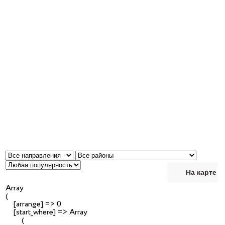
На карте
Array

(

    [arrange] => 0

    [start_where] => Array

        (
