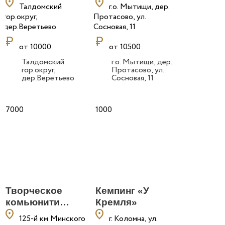
location_on
location_on
Тепло»
Талдомский
г.о. Мытищи, дер.
гор.округ,
Протасово, ул.
дер.Веретьево
Сосновая, 11
currency_ruble
currency_ruble
от 10000
от 10500
Талдомский
г.о. Мытищи, дер.
гор.округ,
Протасово, ул.
дер.Веретьево
Сосновая, 11
7000
1000
Творческое
Кемпинг «У
комьюнити
Кремля»
location_on
location_on
«Деревня»
125-й км Минского
г. Коломна, ул.