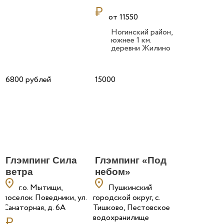
currency_ruble
от 11550
Ногинский район,
южнее 1 км.
деревни Жилино
6800 рублей
15000
Глэмпинг Сила
Глэмпинг «Под
ветра
небом»
location_on
location_on
г.о. Мытищи,
Пушкинский
поселок Поведники, ул.
городской округ, с.
Санаторная, д. 6А
Тишково, Пестовское
водохранилище
currency_ruble