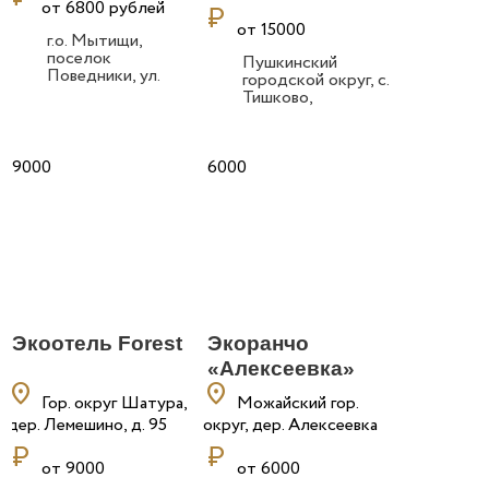
от 6800 рублей
currency_ruble
от 15000
г.о. Мытищи,
поселок
Пушкинский
Поведники, ул.
городской округ, с.
Санаторная, д. 6А
Тишково,
Пестовское
водохранилище
9000
6000
Экоотель Forest
Экоранчо
«Алексеевка»
location_on
location_on
Гор. округ Шатура,
Можайский гор.
дер. Лемешино, д. 95
округ, дер. Алексеевка
currency_ruble
currency_ruble
от 9000
от 6000