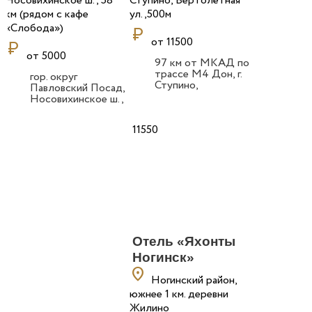
Носовихинское ш., 58
Ступино, Вертолётная
км (рядом с кафе
ул. ,500м
«Слобода»)
currency_ruble
от 11500
currency_ruble
от 5000
97 км от МКАД по
трассе М4 Дон, г.
гор. округ
Ступино,
Павловский Посад,
Вертолётная ул.
Носовихинское ш.,
,500м
58 км (рядом с
кафе «Слобода»)
11550
Отель «Яхонты
Ногинск»
location_on
Ногинский район,
южнее 1 км. деревни
Жилино