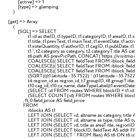
            [active] => 1

            [type] => glamping

Главная
|
Глэмпинги
        )

    [get] => Array

        (

Глэмпинги
            [SQL] => SELECT 

                    t1.id as theID, t1.typeID, t1.categoryID, t1.areaID, t1.
                    t1.title, t1.prevText, t1.mainText, t1.eventDate, t1.ac
                    t1.voteQuantity, t1.authorID, t1.cagID, t1.publDate, t1.c
                    t1.*, t2.category as category, t2.categoryTitle AS c
                    t6.path AS prevPicPath, CONCAT('https://visitmo.ru
                    COALESCE(( SELECT fieldText FROM iblock_fiel
                    COALESCE(( SELECT fieldText FROM iblock_fiel
                    COALESCE(( SELECT fieldText FROM iblock_fiel
                    (SQRT(((t1.latitude - 55.7522) * (t1.latitude - 55.75
                    t4.region_id as region_id, t7.groupID, t8.groupTitl
                    t10.cag_id, t10.ca_name, dateTypeLabel(t1.eventD
                    (SELECT id FROM routes WHERE blockID = t1.i
                    (SELECT COUNT(id) FROM routes WHERE blockID
                , ft_0.field_price AS field_price 

                FROM 

                    iblocks AS t1

                    LEFT JOIN (SELECT id, altname as category, tit
                    LEFT JOIN (SELECT id, altname as type, title A
                    LEFT JOIN (SELECT id, title as areaTitle, region
                    LEFT JOIN (SELECT blockID, fieldText AS ad
                    LEFT JOIN (SELECT * FROM files) AS t6 ON t6.id =