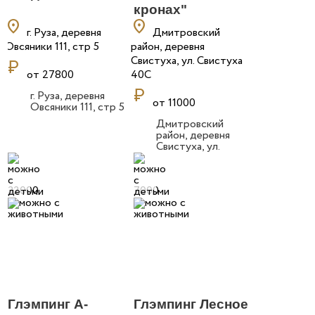
кронах"
location_on
location_on
г. Руза, деревня
Дмитровский
Овсяники 111, стр 5
район, деревня
Свистуха, ул. Свистуха
currency_ruble
от 27800
40С
currency_ruble
г. Руза, деревня
от 11000
Овсяники 111, стр 5
Дмитровский
район, деревня
Свистуха, ул.
Свистуха 40С
32000
7000
Глэмпинг A-
Глэмпинг Лесное