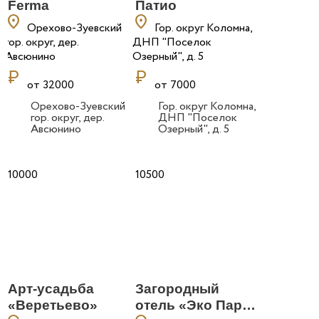
Ferma
Патио
location_on
location_on
Орехово-Зуевский
Гор. округ Коломна,
гор. округ, дер.
ДНП "Поселок
Авсюнино
Озерный", д. 5
currency_ruble
currency_ruble
от 32000
от 7000
Орехово-Зуевский
Гор. округ Коломна,
гор. округ, дер.
ДНП "Поселок
Авсюнино
Озерный", д. 5
10000
10500
Арт-усадьба
Загородный
«Веретьево»
отель «Эко Парк