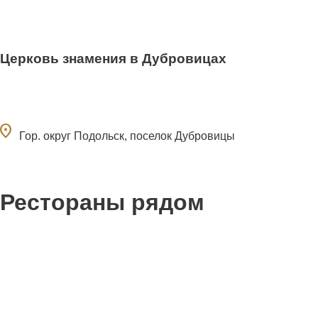
Церковь знамения в Дубровицах
ocation_on
Гор. округ Подольск, поселок Дубровицы
Рестораны рядом
18