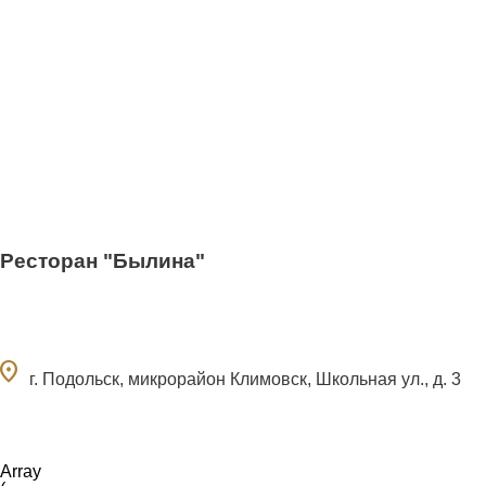
Ресторан "Былина"
ocation_on
г. Подольск, микрорайон Климовск, Школьная ул., д. 3
Array
