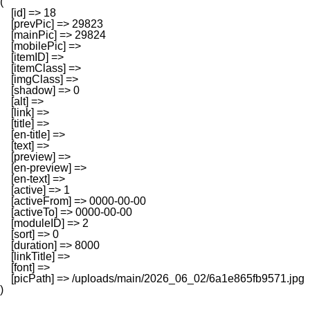
(

    [id] => 18

    [prevPic] => 29823

    [mainPic] => 29824

    [mobilePic] => 

    [itemID] => 

    [itemClass] => 

    [imgClass] => 

    [shadow] => 0

    [alt] => 

    [link] => 

    [title] => 

    [en-title] => 

    [text] => 

    [preview] => 

    [en-preview] => 

    [en-text] => 

    [active] => 1

    [activeFrom] => 0000-00-00

    [activeTo] => 0000-00-00

    [moduleID] => 2

    [sort] => 0

    [duration] => 8000

    [linkTitle] => 

    [font] => 

    [picPath] => /uploads/main/2026_06_02/6a1e865fb9571.jpg
