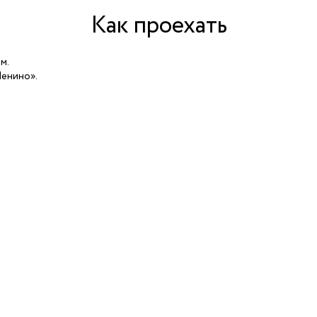
Как проехать
м.
Ленино».