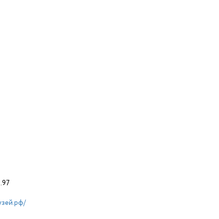
д.97
узей.рф/